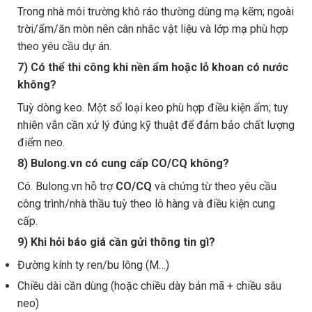
Trong nhà môi trường khô ráo thường dùng mạ kẽm; ngoài
trời/ẩm/ăn mòn nên cân nhắc vật liệu và lớp mạ phù hợp
theo yêu cầu dự án.
7) Có thể thi công khi nền ẩm hoặc lỗ khoan có nước
không?
Tuỳ dòng keo. Một số loại keo phù hợp điều kiện ẩm; tuy
nhiên vẫn cần xử lý đúng kỹ thuật để đảm bảo chất lượng
điểm neo.
8) Bulong.vn có cung cấp CO/CQ không?
Có. Bulong.vn hỗ trợ
CO/CQ
và chứng từ theo yêu cầu
công trình/nhà thầu tuỳ theo lô hàng và điều kiện cung
cấp.
9) Khi hỏi báo giá cần gửi thông tin gì?
Đường kính ty ren/bu lông (M…)
Chiều dài cần dùng (hoặc chiều dày bản mã + chiều sâu
neo)