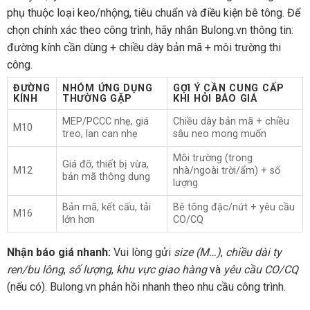
phụ thuộc loại keo/nhộng, tiêu chuẩn và điều kiện bê tông. Để
chọn chính xác theo công trình, hãy nhắn Bulong.vn thông tin:
đường kính cần dùng + chiều dày bản mã + môi trường thi
công.
ĐƯỜNG
NHÓM ỨNG DỤNG
GỢI Ý CẦN CUNG CẤP
KÍNH
THƯỜNG GẶP
KHI HỎI BÁO GIÁ
MEP/PCCC nhẹ, giá
Chiều dày bản mã + chiều
M10
treo, lan can nhẹ
sâu neo mong muốn
Môi trường (trong
Giá đỡ, thiết bị vừa,
M12
nhà/ngoài trời/ẩm) + số
bản mã thông dụng
lượng
Bản mã, kết cấu, tải
Bê tông đặc/nứt + yêu cầu
M16
lớn hơn
CO/CQ
Nhận báo giá nhanh:
Vui lòng gửi
size (M…)
,
chiều dài ty
ren/bu lông
,
số lượng
,
khu vực giao hàng
và
yêu cầu CO/CQ
(nếu có). Bulong.vn phản hồi nhanh theo nhu cầu công trình.