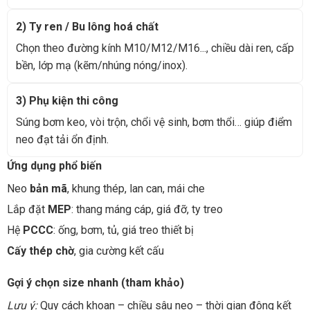
2) Ty ren / Bu lông hoá chất
Chọn theo đường kính M10/M12/M16..., chiều dài ren, cấp
bền, lớp mạ (kẽm/nhúng nóng/inox).
3) Phụ kiện thi công
Súng bơm keo, vòi trộn, chổi vệ sinh, bơm thổi… giúp điểm
neo đạt tải ổn định.
Ứng dụng phổ biến
Neo
bản mã
, khung thép, lan can, mái che
Lắp đặt
MEP
: thang máng cáp, giá đỡ, ty treo
Hệ
PCCC
: ống, bơm, tủ, giá treo thiết bị
Cấy thép chờ
, gia cường kết cấu
Gợi ý chọn size nhanh (tham khảo)
Lưu ý:
Quy cách khoan – chiều sâu neo – thời gian đông kết