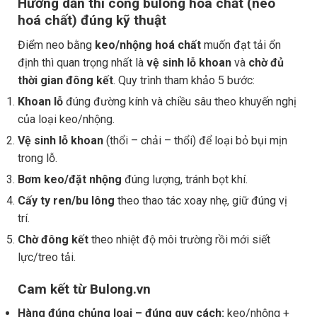
Hướng dẫn thi công bulong hoá chất (neo
hoá chất) đúng kỹ thuật
Điểm neo bằng
keo/nhộng hoá chất
muốn đạt tải ổn
định thì quan trọng nhất là
vệ sinh lỗ khoan
và
chờ đủ
thời gian đông kết
. Quy trình tham khảo 5 bước:
Khoan lỗ
đúng đường kính và chiều sâu theo khuyến nghị
của loại keo/nhộng.
Vệ sinh lỗ khoan
(thổi – chải – thổi) để loại bỏ bụi mịn
trong lỗ.
Bơm keo/đặt nhộng
đúng lượng, tránh bọt khí.
Cấy ty ren/bu lông
theo thao tác xoay nhẹ, giữ đúng vị
trí.
Chờ đông kết
theo nhiệt độ môi trường rồi mới siết
lực/treo tải.
Cam kết từ Bulong.vn
Hàng đúng chủng loại – đúng quy cách:
keo/nhộng +