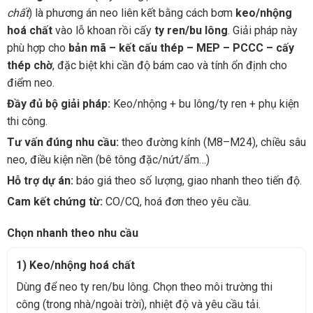
chất
) là phương án neo liên kết bằng cách bơm
keo/nhộng
hoá chất
vào lỗ khoan rồi cấy
ty ren/bu lông
. Giải pháp này
phù hợp cho
bản mã – kết cấu thép – MEP – PCCC – cấy
thép chờ
, đặc biệt khi cần độ bám cao và tính ổn định cho
điểm neo.
Đầy đủ bộ giải pháp:
Keo/nhộng + bu lông/ty ren + phụ kiện
thi công.
Tư vấn đúng nhu cầu:
theo đường kính (M8–M24), chiều sâu
neo, điều kiện nền (bê tông đặc/nứt/ẩm…)
Hỗ trợ dự án:
báo giá theo số lượng, giao nhanh theo tiến độ.
Cam kết chứng từ:
CO/CQ, hoá đơn theo yêu cầu.
Chọn nhanh theo nhu cầu
1) Keo/nhộng hoá chất
Dùng để neo ty ren/bu lông. Chọn theo môi trường thi
công (trong nhà/ngoài trời), nhiệt độ và yêu cầu tải.