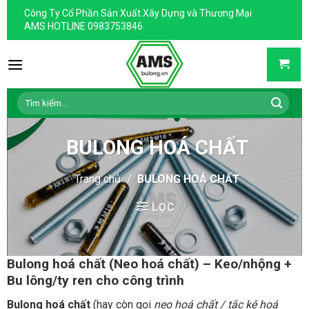
Skip
Công Ty Cổ Phần Sản Xuất Xây Dựng và Thương Mại
to
AMS HOTLINE 0983753846
content
Tìm
kiếm:
BULONG HOÁ CHẤT
Trang chủ
/
BULONG HOÁ CHẤT
LỌC
Bulong hoá chất (Neo hoá chất) – Keo/nhộng +
Bu lông/ty ren cho công trình
Bulong hoá chất
(hay còn gọi
neo hoá chất / tắc kê hoá