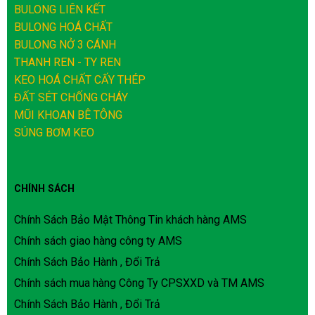
BULONG LIÊN KẾT
BULONG HOÁ CHẤT
BULONG NỞ 3 CÁNH
THANH REN - TY REN
KEO HOÁ CHẤT CẤY THÉP
ĐẤT SÉT CHỐNG CHÁY
MŨI KHOAN BÊ TÔNG
SÚNG BƠM KEO
CHÍNH SÁCH
Chính Sách Bảo Mật Thông Tin khách hàng AMS
Chính sách giao hàng công ty AMS
Chính Sách Bảo Hành , Đổi Trả
Chính sách mua hàng Công Ty CPSXXD và TM AMS
Chính Sách Bảo Hành , Đổi Trả