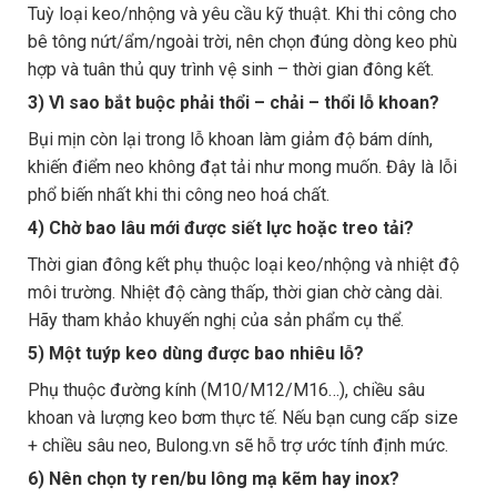
Tuỳ loại keo/nhộng và yêu cầu kỹ thuật. Khi thi công cho
bê tông nứt/ẩm/ngoài trời, nên chọn đúng dòng keo phù
hợp và tuân thủ quy trình vệ sinh – thời gian đông kết.
3) Vì sao bắt buộc phải thổi – chải – thổi lỗ khoan?
Bụi mịn còn lại trong lỗ khoan làm giảm độ bám dính,
khiến điểm neo không đạt tải như mong muốn. Đây là lỗi
phổ biến nhất khi thi công neo hoá chất.
4) Chờ bao lâu mới được siết lực hoặc treo tải?
Thời gian đông kết phụ thuộc loại keo/nhộng và nhiệt độ
môi trường. Nhiệt độ càng thấp, thời gian chờ càng dài.
Hãy tham khảo khuyến nghị của sản phẩm cụ thể.
5) Một tuýp keo dùng được bao nhiêu lỗ?
Phụ thuộc đường kính (M10/M12/M16…), chiều sâu
khoan và lượng keo bơm thực tế. Nếu bạn cung cấp size
+ chiều sâu neo, Bulong.vn sẽ hỗ trợ ước tính định mức.
6) Nên chọn ty ren/bu lông mạ kẽm hay inox?