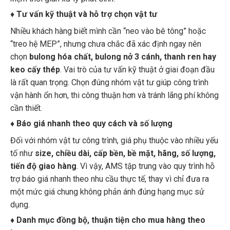
♦ Tư vấn kỹ thuật và hỗ trợ chọn vật tư
Nhiều khách hàng biết mình cần “neo vào bê tông” hoặc
“treo hệ MEP”, nhưng chưa chắc đã xác định ngay nên
chọn
bulong hóa chất, bulong nở 3 cánh, thanh ren hay
keo cấy thép
. Vai trò của tư vấn kỹ thuật ở giai đoạn đầu
là rất quan trọng. Chọn đúng nhóm vật tư giúp công trình
vận hành ổn hơn, thi công thuận hơn và tránh lãng phí không
cần thiết.
♦ Báo giá nhanh theo quy cách và số lượng
Đối với nhóm vật tư công trình, giá phụ thuộc vào nhiều yếu
tố như
size, chiều dài, cấp bền, bề mặt, hãng, số lượng,
tiến độ giao hàng
. Vì vậy, AMS tập trung vào quy trình hỗ
trợ báo giá nhanh theo nhu cầu thực tế, thay vì chỉ đưa ra
một mức giá chung không phản ánh đúng hạng mục sử
dụng.
♦ Danh mục đồng bộ, thuận tiện cho mua hàng theo
hạng mục