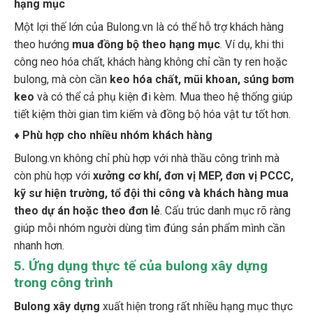
Một lợi thế lớn của Bulong.vn là có thể hỗ trợ khách hàng
theo hướng
mua đồng bộ theo hạng mục
. Ví dụ, khi thi
công neo hóa chất, khách hàng không chỉ cần ty ren hoặc
bulong, mà còn cần
keo hóa chất, mũi khoan, súng bơm
keo
và có thể cả phụ kiện đi kèm. Mua theo hệ thống giúp
tiết kiệm thời gian tìm kiếm và đồng bộ hóa vật tư tốt hơn.
♦ Phù hợp cho nhiều nhóm khách hàng
Bulong.vn không chỉ phù hợp với nhà thầu công trình mà
còn phù hợp với
xưởng cơ khí, đơn vị MEP, đơn vị PCCC,
kỹ sư hiện trường, tổ đội thi công và khách hàng mua
theo dự án hoặc theo đơn lẻ
. Cấu trúc danh mục rõ ràng
giúp mỗi nhóm người dùng tìm đúng sản phẩm mình cần
nhanh hơn.
5.
Ứng dụng thực tế của bulong xây dựng
trong công trình
Bulong xây dựng
xuất hiện trong rất nhiều hạng mục thực
tế. Ở mảng
kết cấu thép
, đây là vật tư cốt lõi cho liên kết