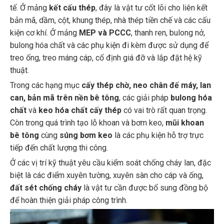
bản mã, dầm, cột, khung thép, nhà thép tiền chế và các cấu
kiện cơ khí. Ở mảng
MEP và PCCC
, thanh ren, bulong nở,
bulong hóa chất và các phụ kiện đi kèm được sử dụng để
treo ống, treo máng cáp, cố định giá đỡ và lắp đặt hệ kỹ
thuật.
Trong các hạng mục
cấy thép chờ, neo chân đế máy, lan
can, bản mã trên nền bê tông
, các giải pháp
bulong hóa
chất
và
keo hóa chất cấy thép
có vai trò rất quan trọng.
Còn trong quá trình tạo lỗ khoan và bơm keo,
mũi khoan
bê tông
cùng
súng bơm keo
là các phụ kiện hỗ trợ trực
tiếp đến chất lượng thi công.
Ở các vị trí kỹ thuật yêu cầu kiểm soát chống cháy lan, đặc
biệt là các điểm xuyên tường, xuyên sàn cho cáp và ống,
đất sét chống cháy
là vật tư cần được bổ sung đồng bộ
để hoàn thiện giải pháp công trình.