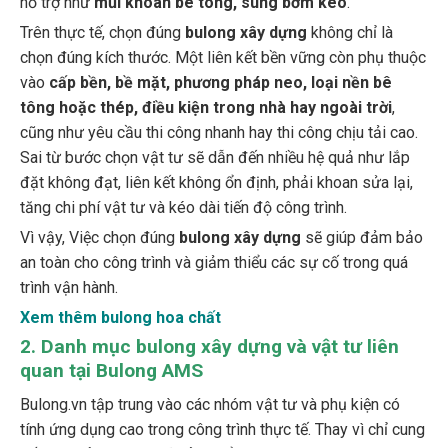
Trên thực tế, chọn đúng
bulong xây dựng
không chỉ là
chọn đúng kích thước. Một liên kết bền vững còn phụ thuộc
vào
cấp bền, bề mặt, phương pháp neo, loại nền bê
tông hoặc thép, điều kiện trong nhà hay ngoài trời
,
cũng như yêu cầu thi công nhanh hay thi công chịu tải cao.
Sai từ bước chọn vật tư sẽ dẫn đến nhiều hệ quả như lắp
đặt không đạt, liên kết không ổn định, phải khoan sửa lại,
tăng chi phí vật tư và kéo dài tiến độ công trình.
Vì vậy, Việc chọn đúng
bulong xây dựng
sẽ giúp đảm bảo
an toàn cho công trình và giảm thiểu các sự cố trong quá
trình vận hành.
Xem thêm bulong hoa chất
2
.
Danh mục bulong xây dựng và vật tư liên
quan tại Bulong AMS
Bulong.vn tập trung vào các nhóm vật tư và phụ kiện có
tính ứng dụng cao trong công trình thực tế. Thay vì chỉ cung
cấp đơn lẻ một vài mã sản phẩm, AMS định hướng xây