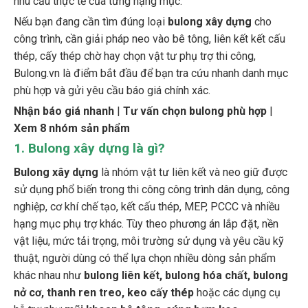
Nếu bạn đang cần tìm đúng loại
bulong xây dựng
cho
công trình, cần giải pháp neo vào bê tông, liên kết kết cấu
thép, cấy thép chờ hay chọn vật tư phụ trợ thi công,
Bulong.vn là điểm bắt đầu để bạn tra cứu nhanh danh mục
phù hợp và gửi yêu cầu báo giá chính xác.
Nhận báo giá nhanh
|
Tư vấn chọn bulong phù hợp
|
Xem 8 nhóm sản phẩm
1. Bulong xây dựng là gì?
Bulong xây dựng
là nhóm vật tư liên kết và neo giữ được
sử dụng phổ biến trong thi công công trình dân dụng, công
nghiệp, cơ khí chế tạo, kết cấu thép, MEP, PCCC và nhiều
hạng mục phụ trợ khác. Tùy theo phương án lắp đặt, nền
vật liệu, mức tải trọng, môi trường sử dụng và yêu cầu kỹ
thuật, người dùng có thể lựa chọn nhiều dòng sản phẩm
khác nhau như
bulong liên kết, bulong hóa chất, bulong
nở cơ, thanh ren treo, keo cấy thép
hoặc các dụng cụ
hỗ trợ như
mũi khoan bê tông, súng bơm keo
.