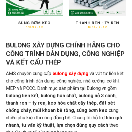
SÚNG BƠM KEO
THANH REN - TY REN
6 SẢN PHẨM
10 SẢN PHẨM
BULONG XÂY DỰNG CHÍNH HÃNG CHO
CÔNG TRÌNH DÂN DỤNG, CÔNG NGHIỆP
VÀ KẾT CẤU THÉP
AMS chuyên cung cấp
bulong xây dựng
và vật tư liên kết
cho công trình dân dụng, công nghiệp, nhà xưởng, cơ khí,
MEP và PCCC. Danh mục sản phẩm tại Bulong.vn gồm
bulong liên kết, bulong hóa chất, bulong nở 3 cánh,
thanh ren – ty ren, keo hóa chất cấy thép, đất sét
chống cháy, mũi khoan bê tông, súng bơm keo
cùng
nhiều phụ kiện thi công đồng bộ. Chúng tôi hỗ trợ
báo giá
nhanh, tư vấn kỹ thuật, lựa chọn đúng quy cách
theo
nhu cầu thực tế của từng hạng mục.