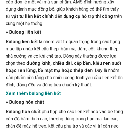
dựng danh mục đồng bộ, giúp khách hàng có thể tìm thấy
từ
vật tư liên kết chính
đến
dụng cụ hỗ trợ thi công
trên
cùng một hệ thống.
♦ Bulong liên kết
Bulong liên kết
là nhóm vật tư quan trọng trong các hạng
mục lắp ghép kết cấu thép, bản mã, dầm, cột, khung thép,
nhà xưởng và cơ khí chế tạo. Dòng này thường được lựa
chọn theo
đường kính, chiều dài, cấp bền, kiểu ren suốt
hoặc ren lửng, bề mặt mạ hoặc thép đen
. Đây là nhóm
sản phẩm nền tảng cho nhiều công trình yêu cầu liên kết ổn
định, đồng đều và đúng tiêu chuẩn kỹ thuật.
Xem thêm bulong liên kết
♦
Bulong hóa chất
Bulong hóa chất
phù hợp cho các liên kết neo vào bê tông
cần độ bám dính cao, thường dùng trong bản mã, lan can,
chân đế máy, hệ treo, kết cấu phụ trợ và các vị trí cần neo
sâu hoặc chịu tải tốt. Giải pháp này thường kết hợp giữa
ty