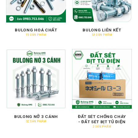
BULONG HOÁ CHẤT
BULONG LIÊN KẾT
15 SẢN PHẨM
53 SẢN PHẨM
BULONG NỞ 3 CÁNH
ĐẤT SÉT CHỐNG CHÁY
- ĐẤT SÉT BỊT TỦ ĐIỆN
32 SẢN PHẨM
2 SẢN PHẨM