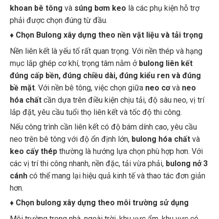
khoan bê tông
và
súng bơm keo
là các phụ kiện hỗ trợ
phải được chọn đúng từ đầu.
♦
Chọn Bulong xây dựng theo nền vật liệu và tải trọng
Nền liên kết là yếu tố rất quan trọng. Với nền thép và hạng
mục lắp ghép cơ khí, trọng tâm nằm ở
bulong liên kết
đúng cấp bền, đúng chiều dài, đúng kiểu ren và đúng
bề mặt
. Với nền bê tông, việc chọn giữa
neo cơ
và
neo
hóa chất
cần dựa trên điều kiện chịu tải, độ sâu neo, vị trí
lắp đặt, yêu cầu tuổi thọ liên kết và tốc độ thi công.
Nếu công trình cần liên kết có độ bám dính cao, yêu cầu
neo trên bê tông với độ ổn định lớn,
bulong hóa chất
và
keo cấy thép
thường là hướng lựa chọn phù hợp hơn. Với
các vị trí thi công nhanh, nền đặc, tải vừa phải,
bulong nở 3
cánh
có thể mang lại hiệu quả kinh tế và thao tác đơn giản
hơn.
♦
Chọn bulong xây dựng theo môi trường sử dụng
Môi trường trong nhà, ngoài trời, khu vực ẩm, khu vực có