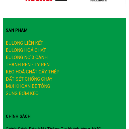
SẢN PHẨM
BULONG LIÊN KẾT
BULONG HOÁ CHẤT
BULONG NỞ 3 CÁNH
THANH REN - TY REN
KEO HOÁ CHẤT CẤY THÉP
ĐẤT SÉT CHỐNG CHÁY
MŨI KHOAN BÊ TÔNG
SÚNG BƠM KEO
CHÍNH SÁCH
Chính Sách Bảo Mật Thông Tin khách hàng AMS