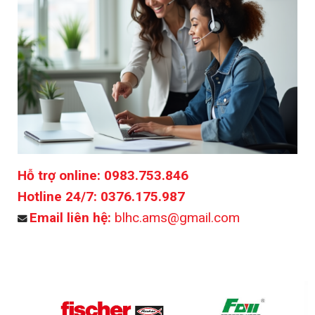
Hỗ trợ online:
0983.753.846
Hotline 24/7:
0376.175.987
Email liên hệ:
blhc.ams@gmail.com