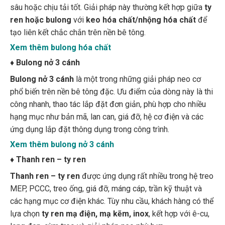
ren hoặc bulong
với
keo hóa chất/nhộng hóa chất
để
tạo liên kết chắc chắn trên nền bê tông.
Xem thêm bulong hóa chất
♦
Bulong nở 3 cánh
Bulong nở 3 cánh
là một trong những giải pháp neo cơ
phổ biến trên nền bê tông đặc. Ưu điểm của dòng này là thi
công nhanh, thao tác lắp đặt đơn giản, phù hợp cho nhiều
hạng mục như bản mã, lan can, giá đỡ, hệ cơ điện và các
ứng dụng lắp đặt thông dụng trong công trình.
Xem thêm bulong nở 3 cánh
♦
Thanh ren – ty ren
Thanh ren – ty ren
được ứng dụng rất nhiều trong hệ treo
MEP, PCCC, treo ống, giá đỡ, máng cáp, trần kỹ thuật và
các hạng mục cơ điện khác. Tùy nhu cầu, khách hàng có thể
lựa chọn
ty ren mạ điện, mạ kẽm, inox
, kết hợp với ê-cu,
long đen, cùm treo và giải pháp neo phù hợp.