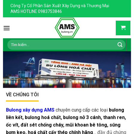
Skip
Công Ty Cổ Phần Sản Xuất Xây Dựng và Thương Mại
to
AMS HOTLINE 0983753846
content
Tìm
kiếm:
VỀ CHÚNG TÔI
Bulong xây dựng AMS
chuyên cung cấp các loại
bulong
liên kết, bulong hoá chất, bulong nở 3 cánh, thanh ren,
ốc vít, đất sét chống cháy, mũi khoan bê tông, súng
bơm keo, hoá chất cấy thép chính hãng
… đầy đủ chứng