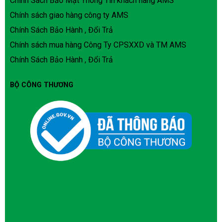
Chính sách giao hàng công ty AMS
Chính Sách Bảo Hành , Đổi Trả
Chính sách mua hàng Công Ty CPSXXD và TM AMS
Chính Sách Bảo Hành , Đổi Trả
BỘ CÔNG THƯƠNG