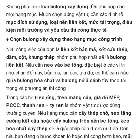
Không phải mọi loại
bulong xây dựng
đều phù hợp cho
mọi hạng mục. Muốn chọn đúng vật tư, cần xác định rõ
mục đích sử dụng, loại nền liên kết, mức tải trọng, điều
kiện môi trường và yêu cầu thi công thực tế
.
♦
Chọn bulong xây dựng theo hạng mục công trình
Nếu công việc của bạn là
liên kết bản mã, kết cấu thép,
dầm, cột, khung thép
, nhóm phù hợp nhất sẽ là
bulong
liên kết
. Nếu cần
neo vào bê tông
, đặc biệt ở các vị trí
như chân đế máy, bản mã, lan can, giá đỡ, có thể cân nhắc
giữa
bulong hóa chất
và
bulong nở 3 cánh
tùy theo tải
trọng và phương án thi công.
Trong các hệ
treo ống, treo máng cáp, giá đỡ MEP,
PCCC
,
thanh ren – ty ren
là nhóm vật tư được dùng
thường xuyên. Nếu hạng mục cần
cấy thép chờ, neo tăng
cường kết cấu hoặc cấy bulong trên nền bê tông
,
keo
hóa chất cấy thép
sẽ là giải pháp cần được ưu tiên. Còn
nếu bạn đang ở bước khoan lỗ hoặc thi công bơm keo,
mũi