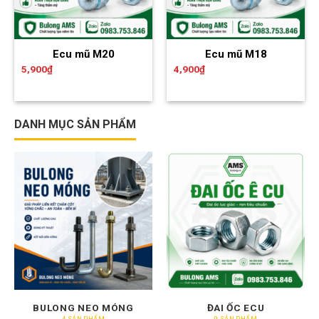
Ecu mũ M16
Ecu mũ M14
4,500
₫
3,900
₫
DANH MỤC SẢN PHẨM
BULONG NEO MÓNG
ĐAI ỐC ECU
4 SẢN PHẨM
9 SẢN PHẨM