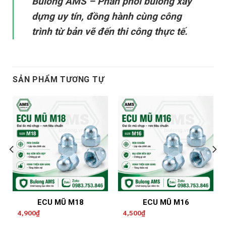
Bulong AMS – Phân phối bulong xây
dựng uy tín, đồng hành cùng công
trình từ bản vẽ đến thi công thực tế.
SẢN PHẨM TƯƠNG TỰ
ECU MŨ M18
ECU MŨ M16
4,900
₫
4,500
₫