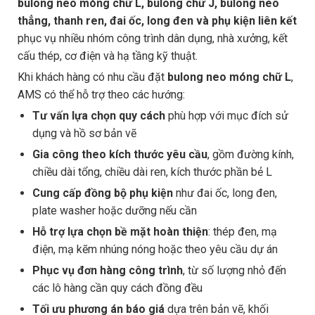
bulong neo móng chữ L, bulong chữ J, bulong neo
thẳng, thanh ren, đai ốc, long đen và phụ kiện liên kết
phục vụ nhiều nhóm công trình dân dụng, nhà xưởng, kết
cấu thép, cơ điện và hạ tầng kỹ thuật.
Khi khách hàng có nhu cầu đặt
bulong neo móng chữ L
,
AMS có thể hỗ trợ theo các hướng:
Tư vấn lựa chọn quy cách
phù hợp với mục đích sử
dụng và hồ sơ bản vẽ
Gia công theo kích thước yêu cầu
, gồm đường kính,
chiều dài tổng, chiều dài ren, kích thước phần bẻ L
Cung cấp đồng bộ phụ kiện
như đai ốc, long đen,
plate washer hoặc dưỡng nếu cần
Hỗ trợ lựa chọn bề mặt hoàn thiện
: thép đen, mạ
điện, mạ kẽm nhúng nóng hoặc theo yêu cầu dự án
Phục vụ đơn hàng công trình
, từ số lượng nhỏ đến
các lô hàng cần quy cách đồng đều
Tối ưu phương án báo giá
dựa trên bản vẽ, khối