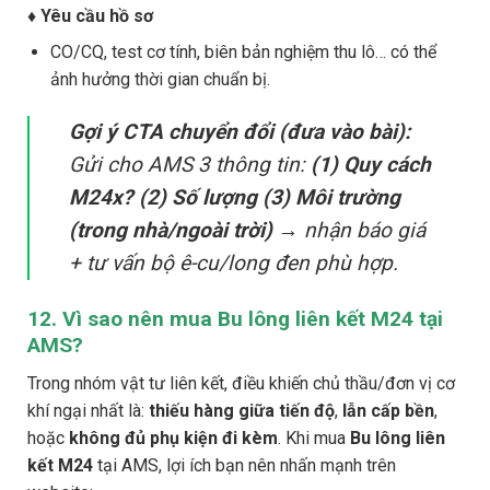
♦ Yêu cầu hồ sơ
CO/CQ, test cơ tính, biên bản nghiệm thu lô… có thể
ảnh hưởng thời gian chuẩn bị.
Gợi ý CTA chuyển đổi (đưa vào bài):
Gửi cho AMS 3 thông tin:
(1) Quy cách
M24x? (2) Số lượng (3) Môi trường
(trong nhà/ngoài trời)
→ nhận báo giá
+ tư vấn bộ ê-cu/long đen phù hợp.
12. Vì sao nên mua Bu lông liên kết M24 tại
AMS?
Trong nhóm vật tư liên kết, điều khiến chủ thầu/đơn vị cơ
khí ngại nhất là:
thiếu hàng giữa tiến độ
,
lẫn cấp bền
,
hoặc
không đủ phụ kiện đi kèm
. Khi mua
Bu lông liên
kết M24
tại AMS, lợi ích bạn nên nhấn mạnh trên