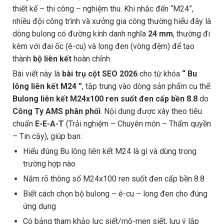
thiết kế – thi công – nghiệm thu. Khi nhắc đến “M24”,
nhiều đội công trình và xưởng gia công thường hiểu đây là
dòng bulong có đường kính danh nghĩa
24 mm
, thường đi
kèm với đai ốc (ê-cu) và long đen (vòng đệm) để tạo
thành
bộ liên kết
hoàn chỉnh.
Bài viết này là
bài trụ cột SEO 2026
cho từ khóa
“ Bu
lông liên kết M24 ”
, tập trung vào dòng sản phẩm cụ thể:
Bulong liên kết M24x100 ren suốt đen cấp bền 8.8
do
Công Ty AMS phân phối
. Nội dung được xây theo tiêu
chuẩn
E-E-A-T
(Trải nghiệm – Chuyên môn – Thẩm quyền
– Tin cậy), giúp bạn:
Hiểu đúng Bu lông liên kết M24 là gì và dùng trong
trường hợp nào
Nắm rõ thông số M24x100 ren suốt đen cấp bền 8.8
Biết cách chọn bộ bulong – ê-cu – long đen cho đúng
ứng dụng
Có bảng tham khảo lực siết/mô-men siết, lưu ý lắp