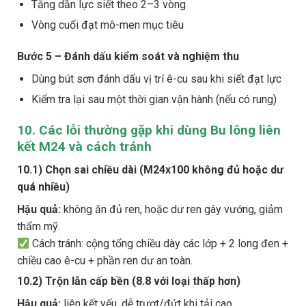
Tăng dần lực siết theo 2–3 vòng
Vòng cuối đạt mô-men mục tiêu
Bước 5 – Đánh dấu kiểm soát và nghiệm thu
Dùng bút sơn đánh dấu vị trí ê-cu sau khi siết đạt lực
Kiểm tra lại sau một thời gian vận hành (nếu có rung)
10. Các lỗi thường gặp khi dùng Bu lông liên
kết M24 và cách tránh
10.1) Chọn sai chiều dài (M24x100 không đủ hoặc dư
quá nhiều)
Hậu quả:
không ăn đủ ren, hoặc dư ren gây vướng, giảm
thẩm mỹ.
Cách tránh: cộng tổng chiều dày các lớp + 2 long đen +
chiều cao ê-cu + phần ren dư an toàn.
10.2) Trộn lẫn cấp bền (8.8 với loại thấp hơn)
Hậu quả:
liên kết yếu, dễ trượt/đứt khi tải cao.