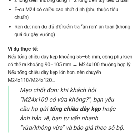
2 long đen: thường dùng 1–2 long đen tùy tiêu chuẩn
Ê-cu M24 có chiều cao nhất định (phụ thuộc tiêu
chuẩn)
Ren dư: nên dư đủ để kiểm tra “ăn ren” an toàn (không
quá dư gây vướng)
Ví dụ thực tế:
Nếu tổng chiều dày kẹp khoảng 55–65 mm, cộng phụ kiện
có thể ra khoảng 90–105 mm → M24x100 thường hợp lý.
Nếu tổng chiều dày kẹp lớn hơn, nên chuyển
M24x110/M24x120…
Mẹo chốt đơn: khi khách hỏi
“M24x100 có vừa không?”, bạn yêu
cầu họ gửi
tổng chiều dày kẹp
hoặc
ảnh bản vẽ, bạn tư vấn nhanh
“vừa/không vừa” và báo giá theo số bộ.