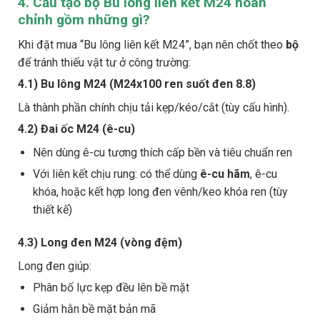
4. Cấu tạo bộ Bu lông liên kết M24 hoàn
chỉnh gồm những gì?
Khi đặt mua “Bu lông liên kết M24”, bạn nên chốt theo
bộ
để tránh thiếu vật tư ở công trường:
4.1) Bu lông M24 (M24x100 ren suốt đen 8.8)
Là thành phần chính chịu tải kẹp/kéo/cắt (tùy cấu hình).
4.2) Đai ốc M24 (ê-cu)
Nên dùng ê-cu tương thích cấp bền và tiêu chuẩn ren
Với liên kết chịu rung: có thể dùng
ê-cu hãm
, ê-cu
khóa, hoặc kết hợp long đen vênh/keo khóa ren (tùy
thiết kế)
4.3) Long đen M24 (vòng đệm)
Long đen giúp:
Phân bố lực kẹp đều lên bề mặt
Giảm hằn bề mặt bản mã