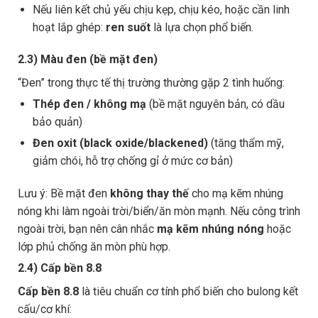
Nếu liên kết chủ yếu chịu kẹp, chịu kéo, hoặc cần linh
hoạt lắp ghép:
ren suốt
là lựa chọn phổ biến.
2.3) Màu đen (bề mặt đen)
“Đen” trong thực tế thị trường thường gặp 2 tình huống:
Thép đen / không mạ
(bề mặt nguyên bản, có dầu
bảo quản)
Đen oxit (black oxide/blackened)
(tăng thẩm mỹ,
giảm chói, hỗ trợ chống gỉ ở mức cơ bản)
Lưu ý: Bề mặt đen
không thay thế
cho mạ kẽm nhúng
nóng khi làm ngoài trời/biển/ăn mòn mạnh. Nếu công trình
ngoài trời, bạn nên cân nhắc
mạ kẽm nhúng nóng
hoặc
lớp phủ chống ăn mòn phù hợp.
2.4) Cấp bền 8.8
Cấp bền 8.8
là tiêu chuẩn cơ tính phổ biến cho bulong kết
cấu/cơ khí: