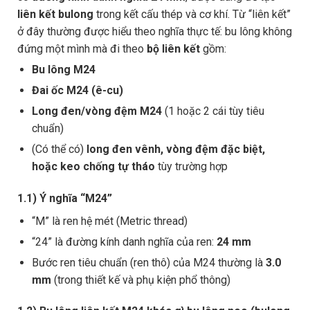
liên kết bulong
trong kết cấu thép và cơ khí. Từ “liên kết”
ở đây thường được hiểu theo nghĩa thực tế: bu lông không
đứng một mình mà đi theo
bộ liên kết
gồm:
Bu lông M24
Đai ốc M24 (ê-cu)
Long đen/vòng đệm M24
(1 hoặc 2 cái tùy tiêu
chuẩn)
(Có thể có)
long đen vênh, vòng đệm đặc biệt,
hoặc keo chống tự tháo
tùy trường hợp
1.1) Ý nghĩa “M24”
“M” là ren hệ mét (Metric thread)
“24” là đường kính danh nghĩa của ren:
24 mm
Bước ren tiêu chuẩn (ren thô) của M24 thường là
3.0
mm
(trong thiết kế và phụ kiện phổ thông)