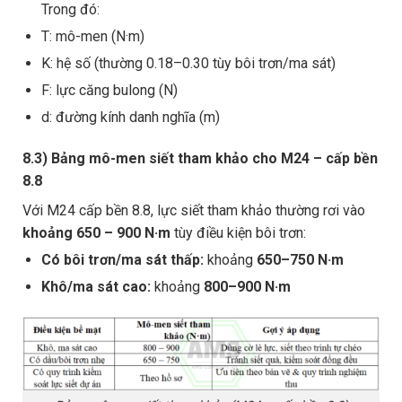
Trong đó:
T: mô-men (N·m)
K: hệ số (thường 0.18–0.30 tùy bôi trơn/ma sát)
F: lực căng bulong (N)
d: đường kính danh nghĩa (m)
8.3) Bảng mô-men siết tham khảo cho M24 – cấp bền
8.8
Với M24 cấp bền 8.8, lực siết tham khảo thường rơi vào
khoảng 650 – 900 N·m
tùy điều kiện bôi trơn:
Có bôi trơn/ma sát thấp:
khoảng
650–750 N·m
Khô/ma sát cao:
khoảng
800–900 N·m