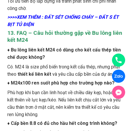
Tối ưu tiến độ lắp dựng và tránh phát sinh chi phí nhân
công chờ.
>>>>XEM THÊM : ĐẤT SÉT CHỐNG CHÁY – ĐẤT S ÉT
BỊT TỦ ĐIỆN
13. FAQ – Câu hỏi thường gặp về Bu lông liên
kết M24
♦ Bu lông liên kết M24 có dùng cho kết cấu thép tiền
chế được không?
Có. M24 là size phổ biến trong kết cấu thép, nhưng phải
theo
thiết kế liên kết
và yêu cầu cấp bền của dự án.
♦ M24x100 ren suốt phù hợp cho trường hợp nào?
Phù hợp khi bạn cần linh hoạt về chiều dày kẹp, hoặc liên
kết thiên về lực kẹp/kéo. Nếu liên kết chịu cắt lớn và yêu
cầu thân trơn ở mặt cắt, nên kiểm tra thiết kế có yêu cầu
ren lửng không.
♦ Cấp bền 8.8 có đủ cho hầu hết công trình không?