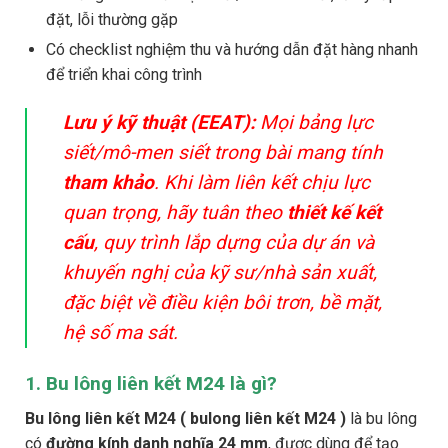
đặt, lỗi thường gặp
Có checklist nghiệm thu và hướng dẫn đặt hàng nhanh
để triển khai công trình
Lưu ý kỹ thuật (EEAT):
Mọi bảng lực
siết/mô-men siết trong bài mang tính
tham khảo
. Khi làm liên kết chịu lực
quan trọng, hãy tuân theo
thiết kế kết
cấu
, quy trình lắp dựng của dự án và
khuyến nghị của kỹ sư/nhà sản xuất,
đặc biệt về điều kiện bôi trơn, bề mặt,
hệ số ma sát.
1. Bu lông liên kết M24 là gì?
Bu lông liên kết M24 ( bulong liên kết M24 )
là bu lông
có
đường kính danh nghĩa 24 mm
, được dùng để tạo