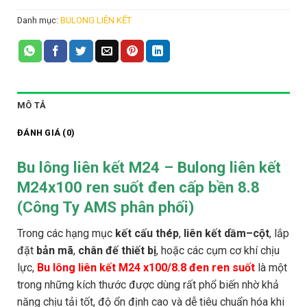
Danh mục:
BULONG LIÊN KẾT
MÔ TẢ
ĐÁNH GIÁ (0)
Bu lông liên kết M24 – Bulong liên kết
M24x100 ren suốt đen cấp bền 8.8
(Công Ty AMS phân phối)
Trong các hạng mục
kết cấu thép
,
liên kết dầm–cột
, lắp
đặt
bản mã
,
chân đế thiết bị
, hoặc các cụm cơ khí chịu
lực,
Bu lông liên kết M24 x100/8.8 đen ren suốt
là một
trong những kích thước được dùng rất phổ biến nhờ khả
năng chịu tải tốt, độ ổn định cao và dễ tiêu chuẩn hóa khi