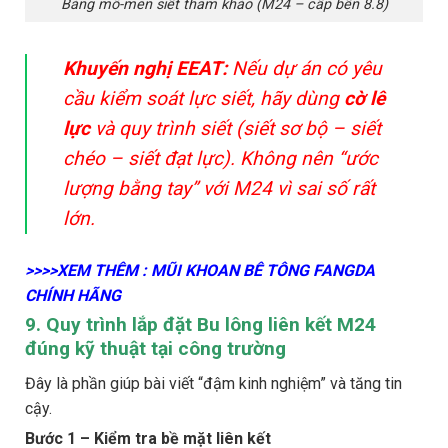
Bảng mô-men siết tham khảo (M24 – cấp bền 8.8)
Khuyến nghị EEAT:
Nếu dự án có yêu
cầu kiểm soát lực siết, hãy dùng
cờ lê
lực
và quy trình siết (siết sơ bộ – siết
chéo – siết đạt lực). Không nên “ước
lượng bằng tay” với M24 vì sai số rất
lớn.
>>>>XEM THÊM : MŨI KHOAN BÊ TÔNG FANGDA
CHÍNH HÃNG
9. Quy trình lắp đặt Bu lông liên kết M24
đúng kỹ thuật tại công trường
Đây là phần giúp bài viết “đậm kinh nghiệm” và tăng tin
cậy.
Bước 1 – Kiểm tra bề mặt liên kết