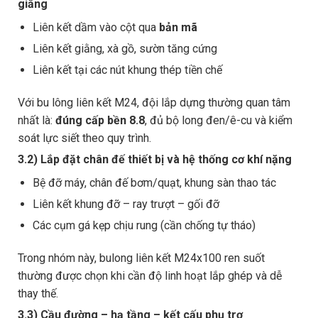
giằng
Liên kết dầm vào cột qua
bản mã
Liên kết giằng, xà gồ, sườn tăng cứng
Liên kết tại các nút khung thép tiền chế
Với bu lông liên kết M24, đội lắp dựng thường quan tâm
nhất là:
đúng cấp bền 8.8
, đủ bộ long đen/ê-cu và kiểm
soát lực siết theo quy trình.
3.2) Lắp đặt chân đế thiết bị và hệ thống cơ khí nặng
Bệ đỡ máy, chân đế bơm/quạt, khung sàn thao tác
Liên kết khung đỡ – ray trượt – gối đỡ
Các cụm gá kẹp chịu rung (cần chống tự tháo)
Trong nhóm này, bulong liên kết M24x100 ren suốt
thường được chọn khi cần độ linh hoạt lắp ghép và dễ
thay thế.
3.3) Cầu đường – hạ tầng – kết cấu phụ trợ