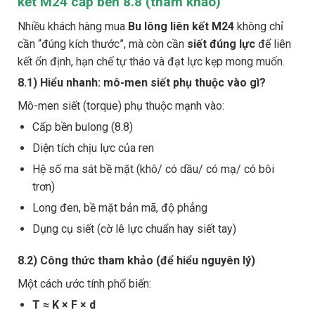
kết M24 cấp bền 8.8 (tham khảo)
Nhiều khách hàng mua
Bu lông liên kết M24
không chỉ
cần “đúng kích thước”, mà còn cần
siết đúng lực
để liên
kết ổn định, hạn chế tự tháo và đạt lực kẹp mong muốn.
8.1) Hiểu nhanh: mô-men siết phụ thuộc vào gì?
Mô-men siết (torque) phụ thuộc mạnh vào:
Cấp bền bulong (8.8)
Diện tích chịu lực của ren
Hệ số ma sát bề mặt (khô/ có dầu/ có mạ/ có bôi
trơn)
Long đen, bề mặt bản mã, độ phẳng
Dụng cụ siết (cờ lê lực chuẩn hay siết tay)
8.2) Công thức tham khảo (để hiểu nguyên lý)
Một cách ước tính phổ biến:
T ≈ K × F × d