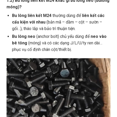
1.2) Bu lông liên kết M24 khác gì bu lông neo (bulong
móng)?
Bu lông liên kết M24
thường dùng để
liên kết các
cấu kiện với nhau
(bản mã – dầm – cột – sườn –
gối…), tháo lắp và bảo trì thuận tiện.
Bu lông neo
(anchor bolt) chủ yếu dùng để
neo vào
bê tông
(móng) và có các dạng J/L/U/ty ren dài…
phục vụ cố định chân cột/thiết bị.