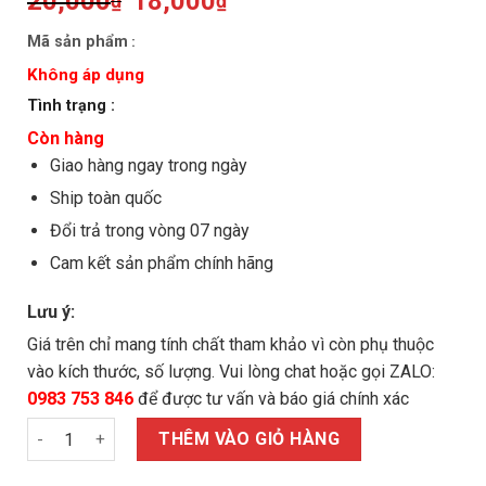
Original
Current
20,000
18,000
₫
₫
price
price
was:
is:
Mã sản phẩm
:
20,000₫.
18,000₫.
Không áp dụng
Tình trạng :
Còn hàng
Giao hàng ngay trong ngày
Ship toàn quốc
Đổi trả trong vòng 07 ngày
Cam kết sản phẩm chính hãng
Lưu ý:
Giá trên chỉ mang tính chất tham khảo vì còn phụ thuộc
vào kích thước, số lượng. Vui lòng chat hoặc gọi ZALO:
0983 753 846
để được tư vấn và báo giá chính xác
Bulong lục giác M24x100/8.8 ren suốt đen số lượng
THÊM VÀO GIỎ HÀNG