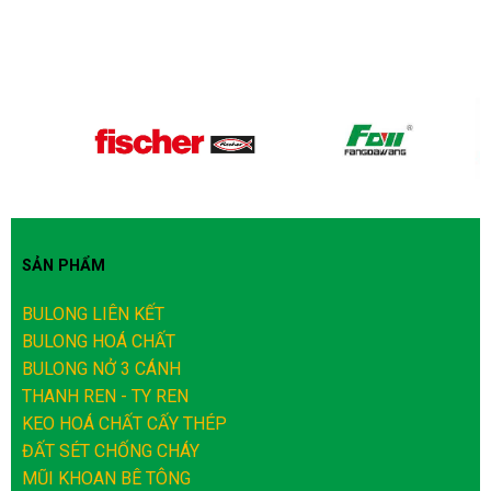
SẢN PHẨM
BULONG LIÊN KẾT
BULONG HOÁ CHẤT
BULONG NỞ 3 CÁNH
THANH REN - TY REN
KEO HOÁ CHẤT CẤY THÉP
ĐẤT SÉT CHỐNG CHÁY
MŨI KHOAN BÊ TÔNG