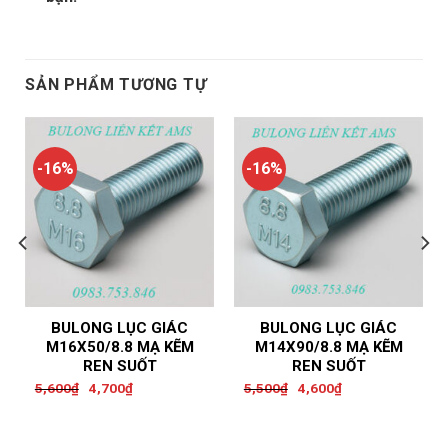
SẢN PHẨM TƯƠNG TỰ
-16%
-16%
BULONG LỤC GIÁC
BULONG LỤC GIÁC
M16X50/8.8 MẠ KẼM
M14X90/8.8 MẠ KẼM
REN SUỐT
REN SUỐT
Original
Current
Original
Current
5,600
₫
4,700
₫
5,500
₫
4,600
₫
price
price
price
price
was:
is:
was:
is:
5,600₫.
4,700₫.
5,500₫.
4,600₫.