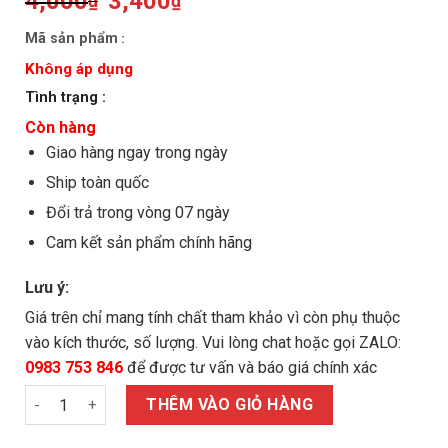
Original
Current
4,000
3,400
₫
₫
price
price
was:
is:
Mã sản phẩm
:
4,000₫.
3,400₫.
Không áp dụng
Tình trạng :
Còn hàng
Giao hàng ngay trong ngày
Ship toàn quốc
Đổi trả trong vòng 07 ngày
Cam kết sản phẩm chính hãng
Lưu ý:
Giá trên chỉ mang tính chất tham khảo vì còn phụ thuộc
vào kích thước, số lượng. Vui lòng chat hoặc gọi ZALO:
0983 753 846
để được tư vấn và báo giá chính xác
Bulong lục giác M12x100/8.8 mạ kẽm ren suốt số lượng
THÊM VÀO GIỎ HÀNG