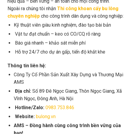
hiệu quả – bền vững – an toàn cho mọi công trình.
Ngoài ra chúng tôi nhận
Thi công khoan cấy bu lông
chuyên nghiệp
cho công trình dân dụng và công nghiệp:
Kỹ thuật viên giàu kinh nghiệm, đào tạo bài bản
Vật tư đạt chuẩn – keo có CO/CQ rõ ràng
Báo giá nhanh – khảo sát miễn phí
Hỗ trợ 24/7 cho dự án gấp, tiến độ khắt khe
Thông tin liên hệ:
Công Ty Cổ Phần Sản Xuất Xây Dựng và Thương Mại
AMS
Địa chỉ:
Số 89 Đê Ngọc Giang, Thôn Ngọc Giang, Xã
Vĩnh Ngọc, Đông Anh, Hà Nội
Hotline/Zalo:
0983.753.846
Website:
bulong.vn
AMS – Đồng hành cùng công trình bền vững của
bạn!