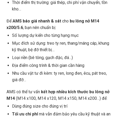
Thời điểm thị trường: giá thép, chi phí vận chuyển, tồn
kho…
Để
AMS báo giá nhanh & sát
cho
bu lông nở M14
x200/5.6
, bạn nên chuẩn bị:
Số lượng dự kiến cho từng hạng mục
Mục đích sử dụng: treo ty ren, thang/máng cáp, khung
kỹ thuật, bệ đỡ thiết bị…
Loại nền (bê tông, gạch đặc, đá…)
Địa điểm công trình & thời gian cần hàng
Nhu cầu vật tư đi kèm: ty ren, long đen, êcu, pát treo,
giá đỡ…
AMS có thể tư vấn
kết hợp nhiều kích thước bu lông nở
M14
(M14 x100, M14 x120, M14 x150, M14 x200…) để:
Dùng đúng size cho đúng vị trí
Tối ưu chi phí
mà vẫn đảm bảo yêu cầu kỹ thuật và an