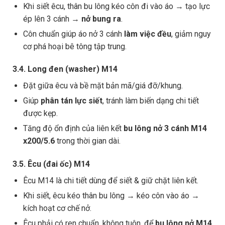
Khi siết êcu, thân bu lông kéo côn đi vào áo → tạo lực
ép lên 3 cánh →
nở bung ra
.
Côn chuẩn giúp áo nở 3 cánh
làm việc đều
, giảm nguy
cơ phá hoại bê tông tập trung.
3.4. Long đen (washer) M14
Đặt giữa êcu và bề mặt bản mã/giá đỡ/khung.
Giúp
phân tán lực siết
, tránh làm biến dạng chi tiết
được kẹp.
Tăng độ ổn định của liên kết
bu lông nở 3 cánh M14
x200/5.6
trong thời gian dài.
3.5. Êcu (đai ốc) M14
Êcu M14 là chi tiết dùng để siết & giữ chặt liên kết.
Khi siết, êcu kéo thân bu lông → kéo côn vào áo →
kích hoạt cơ chế nở.
Êcu phải có ren chuẩn, không tuôn, để
bu lông nở M14