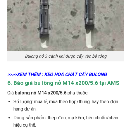
Bulong nở 3 cánh khi được cấy vào bê tông
>>>>XEM THÊM : KEO HOÁ CHẤT CẤY BULONG
6. Báo giá bu lông nở M14 x200/5.6 tại AMS
Giá
bulong nở M14 x200/5.6
phụ thuộc:
Số lượng: mua lẻ, mua theo hộp/thùng, hay theo đơn
hàng dự án.
Dòng sản phẩm: thép đen, mạ kẽm, tiêu chuẩn/nhãn
hiệu cụ thể.