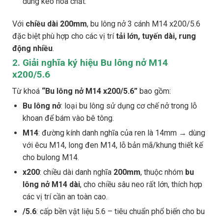
dùng keo hóa chất.
Với
chiều dài 200mm
, bu lông nở 3 cánh M14 x200/5.6
đặc biệt phù hợp cho các vị trí
tải lớn, tuyến dài, rung
động nhiều
.
2. Giải nghĩa ký hiệu Bu lông nở M14
x200/5.6
Từ khoá
“Bu lông nở M14 x200/5.6”
bao gồm:
Bu lông nở
: loại bu lông sử dụng cơ chế nở trong lỗ
khoan để bám vào bê tông.
M14
: đường kính danh nghĩa của ren là 14mm → dùng
với êcu M14, long đen M14, lỗ bản mã/khung thiết kế
cho bulong M14.
x200
: chiều dài danh nghĩa
200mm
, thuộc nhóm
bu
lông nở M14 dài
, cho chiều sâu neo rất lớn, thích hợp
các vị trí cần an toàn cao.
/5.6
: cấp bền vật liệu 5.6 – tiêu chuẩn phổ biến cho bu