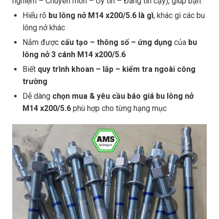
nghiệm – Chuyên môn – Uy tín – Đáng tin cậy), giúp bạn:
Hiểu rõ
bu lông nở M14 x200/5.6 là gì
, khác gì các bu
lông nở khác
Nắm được
cấu tạo – thông số – ứng dụng
của
bu
lông nở 3 cánh M14 x200/5.6
Biết
quy trình khoan – lắp – kiểm tra ngoài công
trường
Dễ dàng
chọn mua & yêu cầu báo giá bu lông nở
M14 x200/5.6
phù hợp cho từng hạng mục