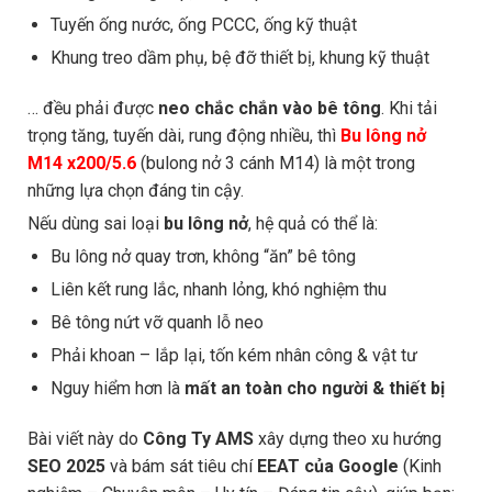
Tuyến ống nước, ống PCCC, ống kỹ thuật
Khung treo dầm phụ, bệ đỡ thiết bị, khung kỹ thuật
… đều phải được
neo chắc chắn vào bê tông
. Khi tải
trọng tăng, tuyến dài, rung động nhiều, thì
Bu lông nở
M14 x200/5.6
(bulong nở 3 cánh M14) là một trong
những lựa chọn đáng tin cậy.
Nếu dùng sai loại
bu lông nở
, hệ quả có thể là:
Bu lông nở quay trơn, không “ăn” bê tông
Liên kết rung lắc, nhanh lỏng, khó nghiệm thu
Bê tông nứt vỡ quanh lỗ neo
Phải khoan – lắp lại, tốn kém nhân công & vật tư
Nguy hiểm hơn là
mất an toàn cho người & thiết bị
Bài viết này do
Công Ty AMS
xây dựng theo xu hướng
SEO 2025
và bám sát tiêu chí
EEAT của Google
(Kinh