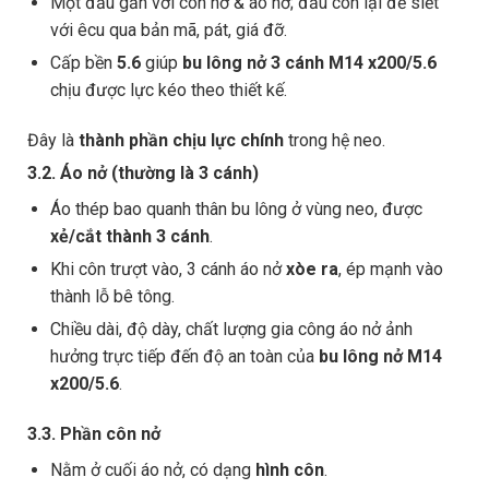
Một đầu gắn với côn nở & áo nở; đầu còn lại để siết
với êcu qua bản mã, pát, giá đỡ.
Cấp bền
5.6
giúp
bu lông nở 3 cánh M14 x200/5.6
chịu được lực kéo theo thiết kế.
Đây là
thành phần chịu lực chính
trong hệ neo.
3.2. Áo nở (thường là 3 cánh)
Áo thép bao quanh thân bu lông ở vùng neo, được
xẻ/cắt thành 3 cánh
.
Khi côn trượt vào, 3 cánh áo nở
xòe ra
, ép mạnh vào
thành lỗ bê tông.
Chiều dài, độ dày, chất lượng gia công áo nở ảnh
hưởng trực tiếp đến độ an toàn của
bu lông nở M14
x200/5.6
.
3.3. Phần côn nở
Nằm ở cuối áo nở, có dạng
hình côn
.