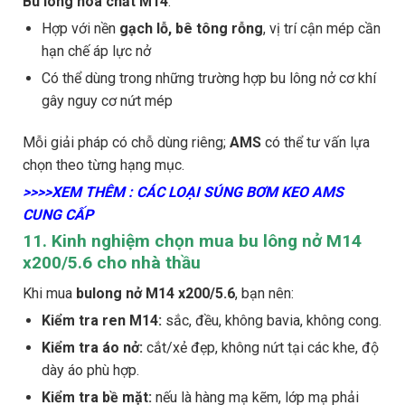
Bu lông hoá chất M14
:
Hợp với nền
gạch lỗ, bê tông rỗng
, vị trí cận mép cần
hạn chế áp lực nở
Có thể dùng trong những trường hợp bu lông nở cơ khí
gây nguy cơ nứt mép
Mỗi giải pháp có chỗ dùng riêng;
AMS
có thể tư vấn lựa
chọn theo từng hạng mục.
>>>>XEM THÊM : CÁC LOẠI SÚNG BƠM KEO AMS
CUNG CẤP
11. Kinh nghiệm chọn mua bu lông nở M14
x200/5.6 cho nhà thầu
Khi mua
bulong nở M14 x200/5.6
, bạn nên:
Kiểm tra ren M14:
sắc, đều, không bavia, không cong.
Kiểm tra áo nở:
cắt/xẻ đẹp, không nứt tại các khe, độ
dày áo phù hợp.
Kiểm tra bề mặt:
nếu là hàng mạ kẽm, lớp mạ phải