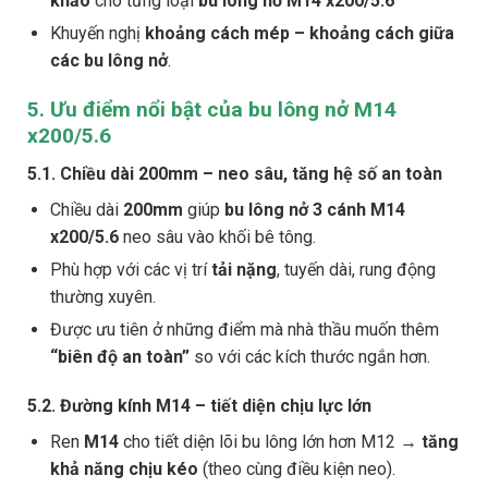
khảo
cho từng loại
bu lông nở M14 x200/5.6
Khuyến nghị
khoảng cách mép – khoảng cách giữa
các bu lông nở
.
5. Ưu điểm nổi bật của bu lông nở M14
x200/5.6
5.1. Chiều dài 200mm – neo sâu, tăng hệ số an toàn
Chiều dài
200mm
giúp
bu lông nở 3 cánh M14
x200/5.6
neo sâu vào khối bê tông.
Phù hợp với các vị trí
tải nặng
, tuyến dài, rung động
thường xuyên.
Được ưu tiên ở những điểm mà nhà thầu muốn thêm
“biên độ an toàn”
so với các kích thước ngắn hơn.
5.2. Đường kính M14 – tiết diện chịu lực lớn
Ren
M14
cho tiết diện lõi bu lông lớn hơn M12 →
tăng
khả năng chịu kéo
(theo cùng điều kiện neo).