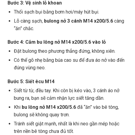
Bước 3: Vệ sinh lỗ khoan
Thổi sạch bụi bằng bơm hơi/máy hút bụi.
Lỗ càng sạch,
bulong nở 3 cánh M14 x200/5.6
càng
“ăn” chắc.
Bước 4: Cắm bu lông nở M14 x200/5.6 vào lỗ
Đặt bulong theo phương thẳng đứng, không xiên.
Có thể gõ nhẹ bằng búa cao su để đưa áo nở vào đến
đúng vùng neo.
Bước 5: Siết êcu M14
Siết từ từ, đều tay. Khi côn bị kéo vào, 3 cánh áo nở
bung ra, bạn sẽ cảm nhận lực siết tăng dần.
Khi
bu lông nở M14 x200/5.6
đã “ăn” vào bê tông,
bulong sẽ không quay trơn.
Tránh siết giật mạnh, nhất là khi neo gần mép hoặc
trên nền bê tông chưa đủ tốt.