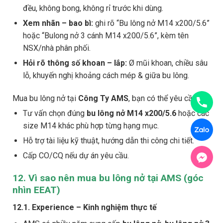
đều, không bong, không rỉ trước khi dùng.
Xem nhãn – bao bì:
ghi rõ “Bu lông nở M14 x200/5.6”
hoặc “Bulong nở 3 cánh M14 x200/5.6”, kèm tên
NSX/nhà phân phối.
Hỏi rõ thông số khoan – lắp:
Ø mũi khoan, chiều sâu
lỗ, khuyến nghị khoảng cách mép & giữa bu lông.
Mua bu lông nở tại
Công Ty AMS
, bạn có thể yêu cầu:
Tư vấn chọn đúng
bu lông nở M14 x200/5.6
hoặc các
size M14 khác phù hợp từng hạng mục.
Hỗ trợ tài liệu kỹ thuật, hướng dẫn thi công chi tiết.
Cấp CO/CQ nếu dự án yêu cầu.
12. Vì sao nên mua bu lông nở tại AMS (góc
nhìn EEAT)
12.1. Experience – Kinh nghiệm thực tế