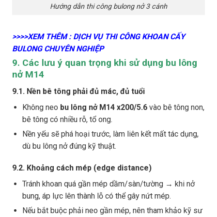
Hướng dẫn thi công bulong nở 3 cánh
>>>>XEM THÊM : DỊCH VỤ THI CÔNG KHOAN CẤY
BULONG CHUYÊN NGHIỆP
9. Các lưu ý quan trọng khi sử dụng bu lông
nở M14
9.1. Nền bê tông phải đủ mác, đủ tuổi
Không neo
bu lông nở M14 x200/5.6
vào bê tông non,
bê tông có nhiều rỗ, tổ ong.
Nền yếu sẽ phá hoại trước, làm liên kết mất tác dụng,
dù bu lông nở đúng kỹ thuật.
9.2. Khoảng cách mép (edge distance)
Tránh khoan quá gần mép dầm/sàn/tường → khi nở
bung, áp lực lên thành lỗ có thể gây nứt mép.
Nếu bắt buộc phải neo gần mép, nên tham khảo kỹ sư