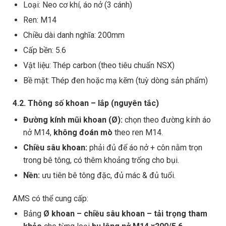
Loại: Neo cơ khí, áo nở (3 cánh)
Ren: M14
Chiều dài danh nghĩa: 200mm
Cấp bền: 5.6
Vật liệu: Thép carbon (theo tiêu chuẩn NSX)
Bề mặt: Thép đen hoặc mạ kẽm (tuỳ dòng sản phẩm)
4.2. Thông số khoan – lắp (nguyên tắc)
Đường kính mũi khoan (Ø):
chọn theo đường kính áo
nở M14,
không đoán mò
theo ren M14.
Chiều sâu khoan:
phải đủ để áo nở + côn nằm trọn
trong bê tông, có thêm khoảng trống cho bụi.
Nền:
ưu tiên bê tông đặc, đủ mác & đủ tuổi.
AMS có thể cung cấp:
Bảng
Ø khoan – chiều sâu khoan – tải trọng tham