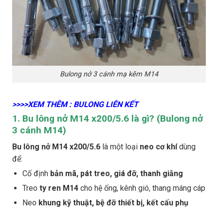
Bulong nở 3 cánh mạ kẽm M14
>>>>XEM THÊM : BULONG LIÊN KẾT
1. Bu lông nở M14 x200/5.6 là gì? (Bulong nở
3 cánh M14)
Bu lông nở M14 x200/5.6
là một loại
neo cơ khí
dùng
để:
Cố định
bản mã, pát treo, giá đỡ, thanh giằng
Treo
ty ren M14
cho hệ ống, kênh gió, thang máng cáp
Neo
khung kỹ thuật, bệ đỡ thiết bị, kết cấu phụ