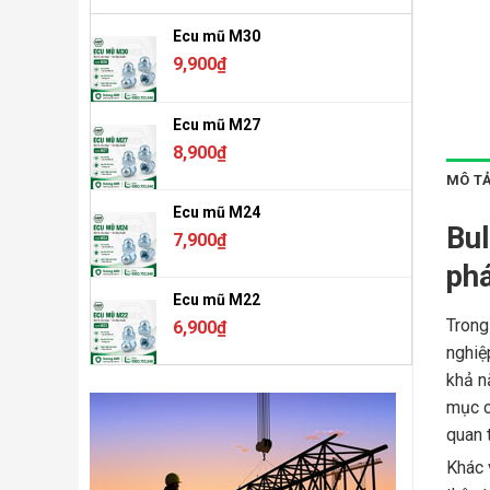
Ecu mũ M30
9,900
₫
Ecu mũ M27
8,900
₫
MÔ T
Ecu mũ M24
Bul
7,900
₫
phá
Ecu mũ M22
Trong
6,900
₫
nghiệ
khả n
mục c
quan 
Khác 