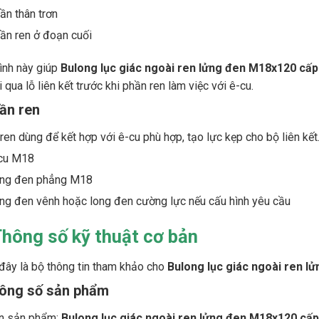
ần thân trơn
ần ren ở đoạn cuối
ình này giúp
Bulong lục giác ngoài ren lửng đen M18x120 cấp
 qua lỗ liên kết trước khi phần ren làm việc với ê-cu.
ần ren
ren dùng để kết hợp với ê-cu phù hợp, tạo lực kẹp cho bộ liên kết
cu M18
ng đen phẳng M18
ng đen vênh hoặc long đen cường lực nếu cấu hình yêu cầu
Thông số kỹ thuật cơ bản
đây là bộ thông tin tham khảo cho
Bulong lục giác ngoài ren l
hông số sản phẩm
n sản phẩm:
Bulong lục giác ngoài ren lửng đen M18x120 cấp