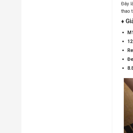
Đây l
thao 
♦ Gi
M
12
Re
Đ
8.