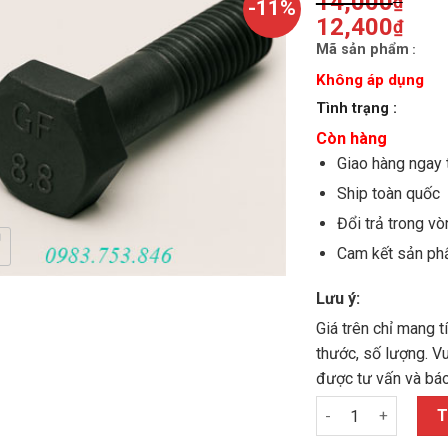
14,000
₫
-11%
Original
12,400
₫
price
Current
Mã sản phẩm
:
was:
price
14,000₫.
Không áp dụng
is:
12,400₫.
Tình trạng :
Còn hàng
Giao hàng ngay 
Ship toàn quốc
Đổi trả trong v
Cam kết sản ph
Lưu ý:
Giá trên chỉ mang t
thước, số lượng. V
được tư vấn và báo
Bulong lục giác M1
T