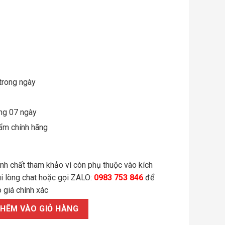
trong ngày
òng 07 ngày
ẩm chính hãng
ính chất tham khảo vì còn phụ thuộc vào kích
ui lòng chat hoặc gọi ZALO:
0983 753 846
để
 giá chính xác
8x120/8.8 ren lửng đen số lượng
HÊM VÀO GIỎ HÀNG