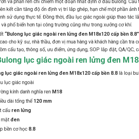
trơn và phần ren chỉ chiếm một đoạn nhất định ở đầu bulong. Cấu 
liên kết cần tăng độ ổn định vị trí lắp ghép, hạn chế một phần ản
ình sử dụng thực tế. Đồng thời, đầu lục giác ngoài giúp thao tác l
 và phổ biến hơn tại công trường cũng như trong xưởng cơ khí.
iết
“Bulong lục giác ngoài ren lửng đen M18x120 cấp bền 8.8
cao cho kỹ sư, nhà thầu, đơn vị mua hàng và khách hàng cần tra c
ồm cấu tạo, thông số, ưu điểm, ứng dụng, SOP lắp đặt, QA/QC, c
Bulong lục giác ngoài ren lửng đen M18
g lục giác ngoài ren lửng đen M18x120 cấp bền 8.8
là loại bu
u lục giác ngoài
ờng kính danh nghĩa ren
M18
iều dài tổng thể
120 mm
t cấu
ren lửng
 mặt
đen
p bền cơ học
8.8