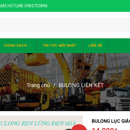
 AMS HOTLINE 0983753846
CHÍNH SÁCH
TIN TỨC MỚI NHẤT
LIÊN HỆ
Trang chủ
/
BULONG LIÊN KẾT
BULONG LỤC GIÁ