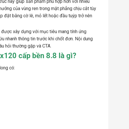
trúc này giúp sản phẩm phù hợp hơn với nhiều
h hưởng của vùng ren trong mặt phẳng chịu cắt tùy
ắp đặt bằng cờ lê, mỏ lết hoặc đầu tuýp trở nên
”
được xây dựng với mục tiêu mang tính ứng
ứu nhanh thông tin trước khi chốt đơn. Nội dung
âu hỏi thường gặp và CTA.
x120 cấp bền 8.8 là gì?
long có: