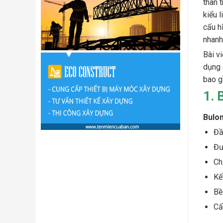
thân 
kiểu 
cấu h
nhanh
Bài v
dụng 
bao g
1. 
Bulon
Đầ
Đư
Ch
Kế
Bề
Cấ