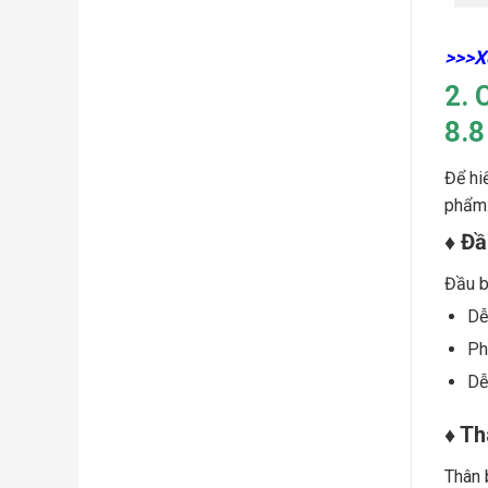
>>>X
2. 
8.8
Để hi
phẩm
♦ Đầ
Đầu b
Dễ
Ph
Dễ
♦ Th
Thân 