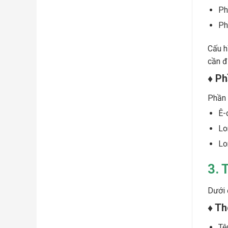
Ph
Ph
Cấu h
cần đi
♦ Ph
Phần 
Ê-
Lo
Lo
3. 
Dưới 
♦ T
Tê