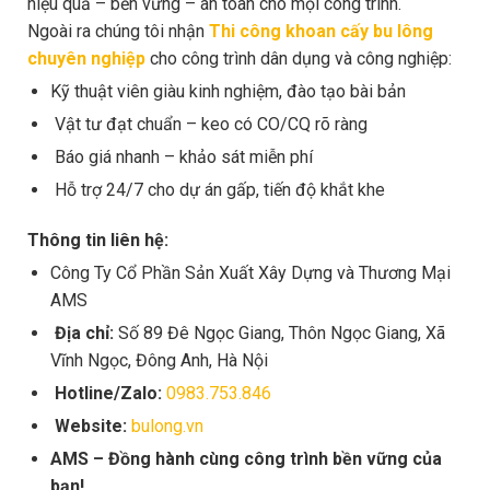
hiệu quả – bền vững – an toàn cho mọi công trình.
Ngoài ra chúng tôi nhận
Thi công khoan cấy bu lông
chuyên nghiệp
cho công trình dân dụng và công nghiệp:
Kỹ thuật viên giàu kinh nghiệm, đào tạo bài bản
Vật tư đạt chuẩn – keo có CO/CQ rõ ràng
Báo giá nhanh – khảo sát miễn phí
Hỗ trợ 24/7 cho dự án gấp, tiến độ khắt khe
Thông tin liên hệ:
Công Ty Cổ Phần Sản Xuất Xây Dựng và Thương Mại
AMS
Địa chỉ:
Số 89 Đê Ngọc Giang, Thôn Ngọc Giang, Xã
Vĩnh Ngọc, Đông Anh, Hà Nội
Hotline/Zalo:
0983.753.846
Website:
bulong.vn
AMS – Đồng hành cùng công trình bền vững của
bạn!