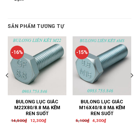
SẢN PHẨM TƯƠNG TỰ
-16%
-15%
BULONG LỤC GIÁC
BULONG LỤC GIÁC
M22X80/8.8 MẠ KẼM
M16X40/8.8 MẠ KẼM
REN SUỐT
REN SUỐT
Original
Current
Original
Current
14,500
₫
12,300
₫
5,100
₫
4,300
₫
price
price
price
price
was:
is:
was:
is:
14,500₫.
12,300₫.
5,100₫.
4,300₫.