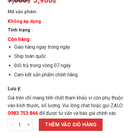
Original
Current
7,000
5,900
₫
₫
price
price
was:
is:
Mã sản phẩm
:
7,000₫.
5,900₫.
Không áp dụng
Tình trạng :
Còn hàng
Giao hàng ngay trong ngày
Ship toàn quốc
Đổi trả trong vòng 07 ngày
Cam kết sản phẩm chính hãng
Lưu ý:
Giá trên chỉ mang tính chất tham khảo vì còn phụ thuộc
vào kích thước, số lượng. Vui lòng chat hoặc gọi ZALO:
0983 753 846
để được tư vấn và báo giá chính xác
Bulong lục giác M18x50/8.8 mạ kẽm ren suốt số lượng
THÊM VÀO GIỎ HÀNG