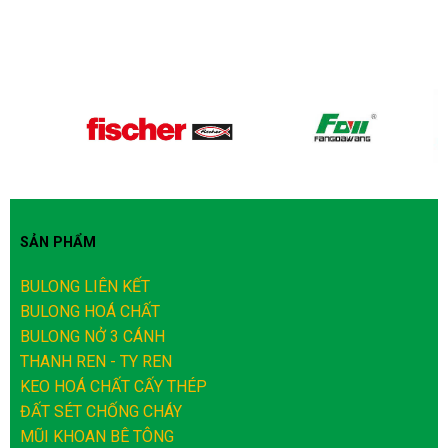
SẢN PHẨM
BULONG LIÊN KẾT
BULONG HOÁ CHẤT
BULONG NỞ 3 CÁNH
THANH REN - TY REN
KEO HOÁ CHẤT CẤY THÉP
ĐẤT SÉT CHỐNG CHÁY
MŨI KHOAN BÊ TÔNG