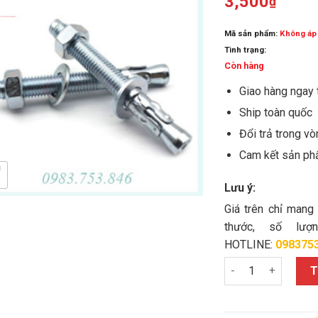
3,500
₫
Mã sản phẩm:
Không áp
Tình trạng:
Còn hàng
Giao hàng ngay 
Ship toàn quốc
Đổi trả trong v
Cam kết sản ph
Lưu ý:
Giá trên chỉ mang
thước, số lư
HOTLINE:
098375
Bulong nở 3 cánh F
T