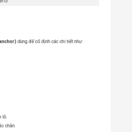
 M10
anchor)
dùng để cố định các chi tiết như:
 lỗ.
ắc chắn.