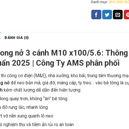
Danh mục:
BULONG NỞ
Ả
ĐÁNH GIÁ (0)
ong nở 3 cánh M10 x100/5.6: Thông 
uẩn 2025 | Công Ty AMS phân phối
 thi công cơ điện (M&E), nhà xưởng, kho bãi, trung tâm thương mại
ng nở
để neo bản mã, giá đỡ, máng cáp, ty treo… vào bê tông là c
nh
kém chất lượng dễ dẫn đến hiện tượng:
long quay trơn, không “ăn” bê tông
á đỡ rung lắc, nhanh lỏng
t vỡ nền xung quanh lỗ neo
ó nghiệm thu và tiềm ẩn rủi ro an toàn