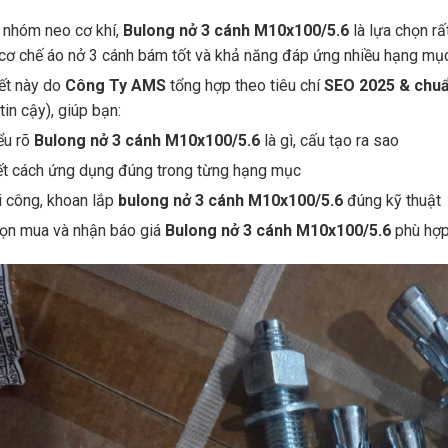
 nhóm neo cơ khí,
Bulong nở 3 cánh M10x100/5.6
là lựa chọn r
 cơ chế áo nở 3 cánh bám tốt và khả năng đáp ứng nhiều hạng mục 
iết này do
Công Ty AMS
tổng hợp theo tiêu chí
SEO 2025 & chu
tin cậy), giúp bạn:
ểu rõ
Bulong nở 3 cánh M10x100/5.6
là gì, cấu tạo ra sao
ết cách ứng dụng đúng trong từng hạng mục
i công, khoan lắp
bulong nở 3 cánh M10x100/5.6
đúng kỹ thuật
ọn mua và nhận báo giá
Bulong nở 3 cánh M10x100/5.6
phù hợp