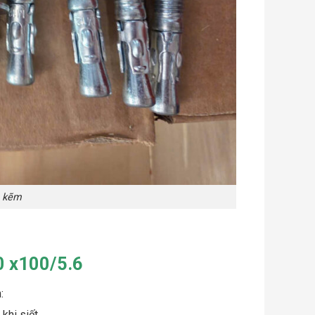
ạ kẽm
0 x100/5.6
:
 khi siết.