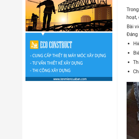
Trong
hoạt,
Bài v
Đáng 
Hi
Bi
Th
Ch