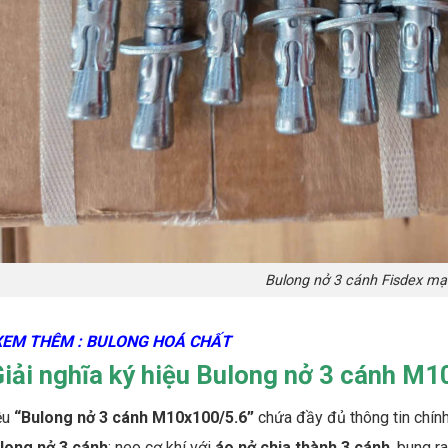
Bulong nở 3 cánh Fisdex m
XEM THÊM : BULONG HOÁ CHẤT
Giải nghĩa ký hiệu Bulong nở 3 cánh M1
ệu
“Bulong nở 3 cánh M10x100/5.6”
chứa đầy đủ thông tin chính
long nở 3 cánh
: neo cơ khí với
áo nở chia thành 3 cánh
, bung ra