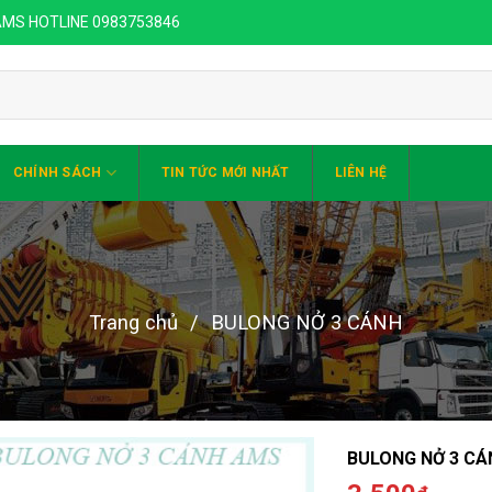
 AMS HOTLINE 0983753846
CHÍNH SÁCH
TIN TỨC MỚI NHẤT
LIÊN HỆ
Trang chủ
/
BULONG NỞ 3 CÁNH
BULONG NỞ 3 CÁN