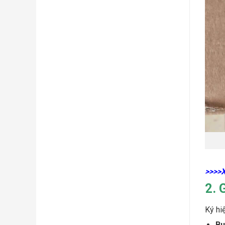
>>>>
2. 
Ký hi
Bu