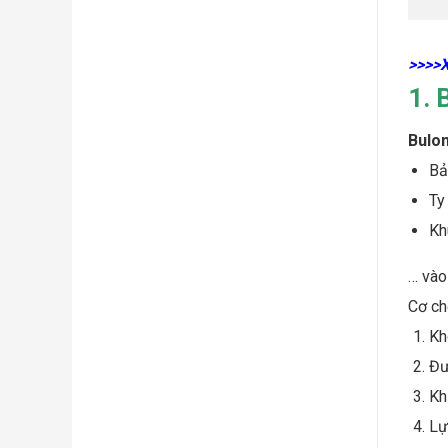
>>>>
1. 
Bulo
Bả
Ty
Kh
… vào
Cơ ch
Kh
Đư
Kh
Lự