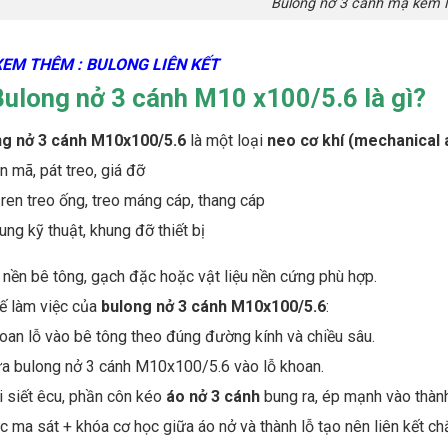
Bulong nở 3 cánh mạ kẽm
XEM THÊM : BULONG LIÊN KẾT
Bulong nở 3 cánh M10 x100/5.6 là gì?
ng nở 3 cánh M10x100/5.6
là một loại
neo cơ khí (mechanical 
n mã, pát treo, giá đỡ
 ren treo ống, treo máng cáp, thang cáp
ung kỹ thuật, khung đỡ thiết bị
 nền bê tông, gạch đặc hoặc vật liệu nền cứng phù hợp.
ế làm việc của
bulong nở 3 cánh M10x100/5.6
:
oan lỗ vào bê tông theo đúng đường kính và chiều sâu.
a bulong nở 3 cánh M10x100/5.6 vào lỗ khoan.
i siết êcu, phần côn kéo
áo nở 3 cánh
bung ra, ép mạnh vào thành
c ma sát + khóa cơ học giữa áo nở và thành lỗ tạo nên liên kết ch