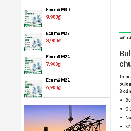
Ecu mũ M30
9,900
₫
Ecu mũ M27
MÔ T
8,900
₫
Bul
Ecu mũ M24
ch
7,900
₫
Trong
Ecu mũ M22
bulo
6,900
₫
3 cá
Bu
Gi
Nứ
Kh