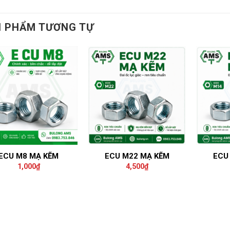
 PHẨM TƯƠNG TỰ
ECU M8 MẠ KẼM
ECU M22 MẠ KẼM
ECU
1,000
₫
4,500
₫