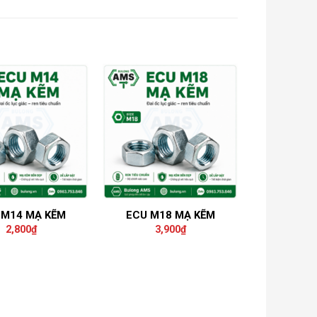
 M14 MẠ KẼM
ECU M18 MẠ KẼM
2,800
₫
3,900
₫