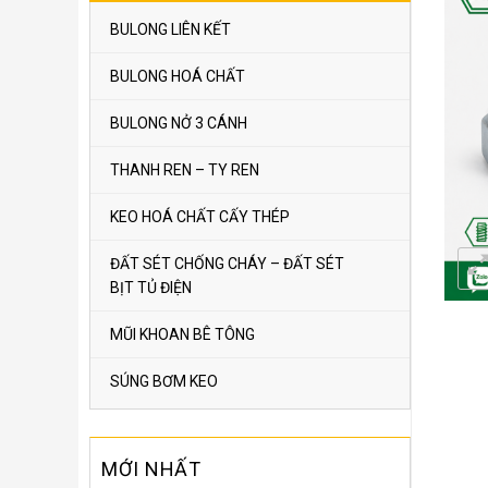
BULONG LIÊN KẾT
BULONG HOÁ CHẤT
BULONG NỞ 3 CÁNH
THANH REN – TY REN
KEO HOÁ CHẤT CẤY THÉP
ĐẤT SÉT CHỐNG CHÁY – ĐẤT SÉT
BỊT TỦ ĐIỆN
MŨI KHOAN BÊ TÔNG
SÚNG BƠM KEO
MỚI NHẤT