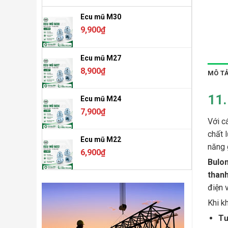
Ecu mũ M30
9,900
₫
Ecu mũ M27
8,900
₫
MÔ T
11.
Ecu mũ M24
7,900
₫
Với c
chất 
Ecu mũ M22
năng 
6,900
₫
Bulo
thanh
điện 
Khi k
Tư