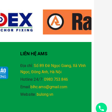
LIÊN HỆ AMS
Địa chỉ:
Số 89 Đê Ngọc Giang, Xã Vĩnh
Ngọc, Đông Anh, Hà Nội
Hotline 24/7:
0983.753.846
Email:
blhc.ams@gmail.com
Website:
bulong.vn