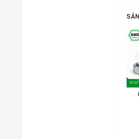
SẢN
ECU M20 MẠ KẼM
ECU M24 MẠ KẼM
4,200
₫
4,900
₫