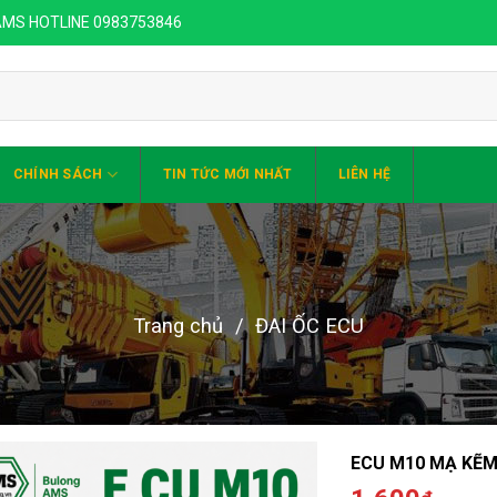
 AMS HOTLINE 0983753846
CHÍNH SÁCH
TIN TỨC MỚI NHẤT
LIÊN HỆ
Trang chủ
/
ĐAI ỐC ECU
ECU M10 MẠ KẼ