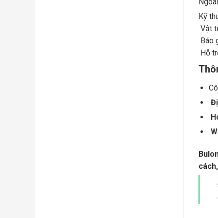
Ngoài
Kỹ th
Vật t
Báo g
Hỗ tr
Thôn
Cô
Đị
Ho
W
Bulo
cách,