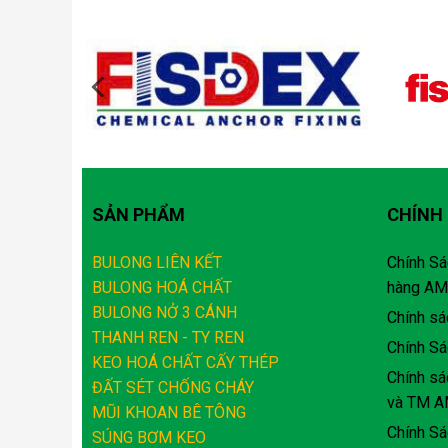
SẢN PHẨM
CHÍNH
BULONG LIÊN KẾT
Chính Sá
BULONG HOÁ CHẤT
hàng A
BULONG NỞ 3 CÁNH
Chính sá
THANH REN - TY REN
Chính Sá
KEO HOÁ CHẤT CẤY THÉP
Chính s
ĐẤT SÉT CHỐNG CHÁY
và TM 
MŨI KHOAN BÊ TÔNG
Chính Sá
SÚNG BƠM KEO