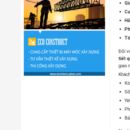
Gi
Cu
Hỗ
Ph
Tố
Đối v
tiết 
giao 
Khách
Kí
Số
Yê
Ph
Bả