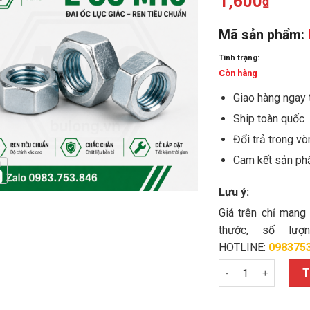
1,600
₫
Mã sản phẩm:
Tình trạng:
Còn hàng
Giao hàng ngay 
Ship toàn quốc
Đổi trả trong v
Cam kết sản ph
Lưu ý:
Giá trên chỉ mang
thước, số lư
HOTLINE:
098375
Ecu M10 mạ kẽm số
T