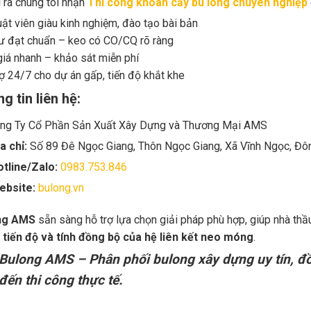
 ra chúng tôi nhận
Thi công khoan cấy bu lông chuyên nghiệp
uật viên giàu kinh nghiệm, đào tạo bài bản
ư đạt chuẩn – keo có CO/CQ rõ ràng
iá nhanh – khảo sát miễn phí
ợ 24/7 cho dự án gấp, tiến độ khắt khe
g tin liên hệ:
ng Ty Cổ Phần Sản Xuất Xây Dựng và Thương Mại AMS
a chỉ:
Số 89 Đê Ngọc Giang, Thôn Ngọc Giang, Xã Vĩnh Ngọc, Đô
tline/Zalo:
0983.753.846
ebsite:
bulong.vn
ng AMS
sẵn sàng hỗ trợ lựa chọn giải pháp phù hợp, giúp nhà thầu
 tiến độ và tính đồng bộ của hệ liên kết neo móng
.
Bulong AMS – Phân phối bulong xây dựng uy tín, đồ
đến thi công thực tế.