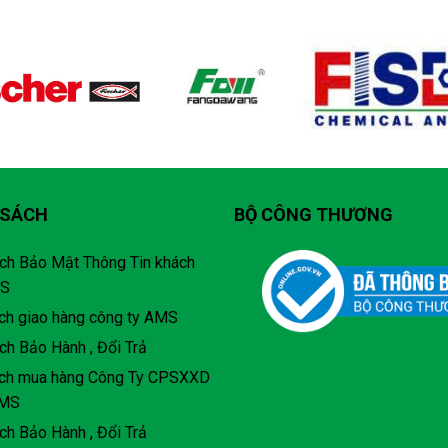
 SÁCH
BỘ CÔNG THƯƠNG
ch Bảo Mật Thông Tin khách
MS
ch giao hàng công ty AMS
ch Bảo Hành , Đổi Trả
ách mua hàng Công Ty CPSXXD
AMS
ch Bảo Hành , Đổi Trả