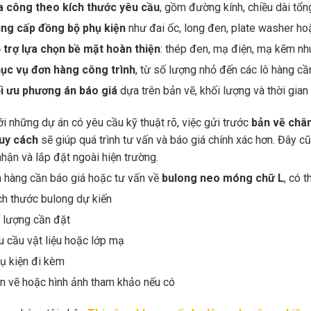
a công theo kích thước yêu cầu
, gồm đường kính, chiều dài tổng
ng cấp đồng bộ phụ kiện
như đai ốc, long đen, plate washer h
 trợ lựa chọn bề mặt hoàn thiện
: thép đen, mạ điện, mạ kẽm n
ục vụ đơn hàng công trình
, từ số lượng nhỏ đến các lô hàng c
i ưu phương án báo giá
dựa trên bản vẽ, khối lượng và thời gian
ới những dự án có yêu cầu kỹ thuật rõ, việc gửi trước
bản vẽ chân
quy cách
sẽ giúp quá trình tư vấn và báo giá chính xác hơn. Đây cũ
nhận và lắp đặt ngoài hiện trường.
 hàng cần báo giá hoặc tư vấn về
bulong neo móng chữ L
, có 
ch thước bulong dự kiến
 lượng cần đặt
u cầu vật liệu hoặc lớp mạ
ụ kiện đi kèm
n vẽ hoặc hình ảnh tham khảo nếu có