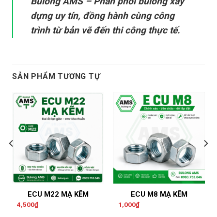
Bulong AMS – Phân phối bulong xây
dựng uy tín, đồng hành cùng công
trình từ bản vẽ đến thi công thực tế.
SẢN PHẨM TƯƠNG TỰ
ECU M22 MẠ KẼM
ECU M8 MẠ KẼM
4,500
₫
1,000
₫