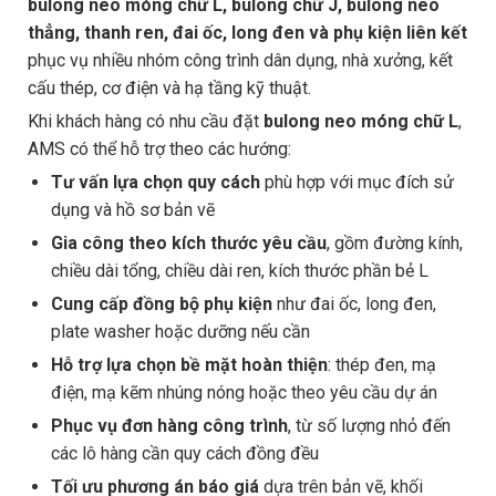
bulong neo móng chữ L, bulong chữ J, bulong neo
thẳng, thanh ren, đai ốc, long đen và phụ kiện liên kết
phục vụ nhiều nhóm công trình dân dụng, nhà xưởng, kết
cấu thép, cơ điện và hạ tầng kỹ thuật.
Khi khách hàng có nhu cầu đặt
bulong neo móng chữ L
,
AMS có thể hỗ trợ theo các hướng:
Tư vấn lựa chọn quy cách
phù hợp với mục đích sử
dụng và hồ sơ bản vẽ
Gia công theo kích thước yêu cầu
, gồm đường kính,
chiều dài tổng, chiều dài ren, kích thước phần bẻ L
Cung cấp đồng bộ phụ kiện
như đai ốc, long đen,
plate washer hoặc dưỡng nếu cần
Hỗ trợ lựa chọn bề mặt hoàn thiện
: thép đen, mạ
điện, mạ kẽm nhúng nóng hoặc theo yêu cầu dự án
Phục vụ đơn hàng công trình
, từ số lượng nhỏ đến
các lô hàng cần quy cách đồng đều
Tối ưu phương án báo giá
dựa trên bản vẽ, khối