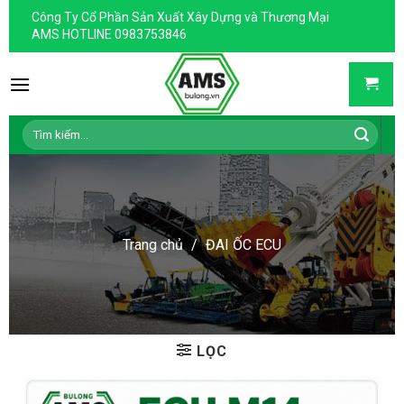
Skip
Công Ty Cổ Phần Sản Xuất Xây Dựng và Thương Mại
to
AMS HOTLINE 0983753846
content
Tìm
kiếm:
Trang chủ
/
ĐAI ỐC ECU
LỌC