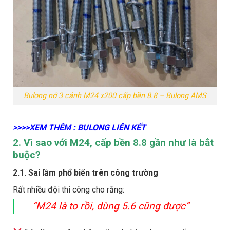
Bulong nở 3 cánh M24 x200 cấp bền 8.8 – Bulong AMS
>>>>XEM THÊM : BULONG LIÊN KẾT
2. Vì sao với M24, cấp bền 8.8 gần như là bắt
buộc?
2.1. Sai lầm phổ biến trên công trường
Rất nhiều đội thi công cho rằng:
“M24 là to rồi, dùng 5.6 cũng được”