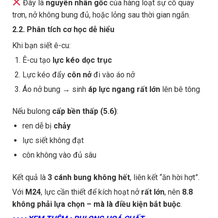
Đây là
nguyên nhân gốc
của hàng loạt sự cố quay
trơn, nở không bung đủ, hoặc lỏng sau thời gian ngắn.
2.2. Phân tích cơ học dễ hiểu
Khi bạn siết ê-cu:
Ê-cu tạo
lực kéo dọc trục
Lực kéo đẩy
côn nở
đi vào áo nở
Áo nở bung → sinh
áp lực ngang rất lớn
lên bê tông
Nếu bulong
cấp bền thấp (5.6)
:
ren dễ bị
chảy
lực siết không đạt
côn không vào đủ sâu
Kết quả là
3 cánh bung không hết
, liên kết “ăn hời hợt”.
Với
M24
, lực cần thiết để kích hoạt nở
rất lớn
, nên
8.8
không phải lựa chọn – mà là điều kiện bắt buộc
.