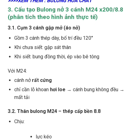
>>>>XEM THÊM : BULONG HOÁ CHẤT
3. Cấu tạo Bulong nở 3 cánh M24 x200/8.8
(phân tích theo hình ảnh thực tế)
3.1. Cụm
3 cánh gập mở (áo nở)
Gồm 3 cánh thép dày, bố trí đều 120°
Khi chưa siết: gập sát thân
Khi siết: bung đồng thời, ép vào bê tông
Với M24:
cánh nở
rất cứng
chỉ cần lỗ khoan
hơi loe
→ cánh bung không đều →
mất tải
3.2. Thân bulong M24 – thép cấp bền 8.8
Chịu:
lực kéo