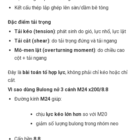
Kết cấu thép lắp ghép lên sàn/dầm bê tông
Đặc điểm tải trọng
Tải kéo (tension)
: phát sinh do gió, lực nhổ, lực lật
Tải cắt (shear)
: do tải trọng đứng và tải ngang
Mô-men lật (overturning moment)
: do chiều cao
cột + tải ngang
Đây là
bài toán tổ hợp lực
, không phải chỉ kéo hoặc chỉ
cắt.
Vì sao dùng Bulong nở 3 cánh M24 x200/8.8
Đường kính
M24
giúp:
chịu
lực kéo lớn hơn
so với M20
giảm số lượng bulong trong nhóm neo
Cấp bền
8.8
: