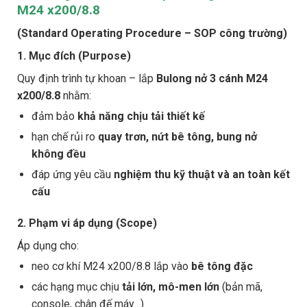
M24 x200/8.8
(Standard Operating Procedure – SOP công trường)
1. Mục đích (Purpose)
Quy định trình tự khoan – lắp
Bulong nở 3 cánh M24
x200/8.8
nhằm:
đảm bảo
khả năng chịu tải thiết kế
hạn chế rủi ro
quay trơn, nứt bê tông, bung nở
không đều
đáp ứng yêu cầu
nghiệm thu kỹ thuật và an toàn kết
cấu
2. Phạm vi áp dụng (Scope)
Áp dụng cho:
neo cơ khí M24 x200/8.8 lắp vào
bê tông đặc
các hạng mục chịu
tải lớn, mô-men lớn
(bản mã,
console, chân đế máy…)