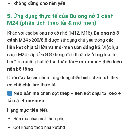
không dùng cho nền yếu
5. Ứng dụng thực tế của Bulong nở 3 cánh
M24 (phân tích theo tải & mô-men)
Khác với các bulong nở cỡ nhỏ (M12, M16),
Bulong nở 3
cánh M24 x200/8.8
được sử dụng chủ yếu trong
các
liên kết chịu tải lớn và mô-men uốn đáng kể
. Việc lựa
chọn M24 cấp bền
8.8
không đơn thuần là “dùng loại to
hơn”, mà xuất phát từ
bài toán tải – mô-men – điều kiện
nền bê tông
.
Dưới đây là các nhóm ứng dụng điển hình, phân tích theo
cơ chế chịu lực thực tế
.
Neo bản mã chân cột thép – liên kết chịu tải kéo +
tải cắt + mô-men
Hạng mục tiêu biểu
Bản mã chân cột thép phụ
Cột khung thép nhà xưởng