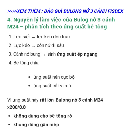
>>>>XEM THÊM : BÁO GIÁ BULONG NỞ 3 CÁNH FISDEX
4. Nguyên lý làm việc của Bulog nở 3 cánh
M24 – phân tích theo ứng suất bê tông
Lực siết → lực kéo dọc trục
Lực kéo → côn nở đi sâu
Cánh nở bung → sinh
ứng suất ép ngang
Bê tông chịu:
ứng suất nén cục bộ
ứng suất cắt vi mô
Vì ứng suất này
rất lớn
,
Bulong nở 3 cánh M24
x200/8.8
:
không dùng cho bê tông rỗ
không dùng gần mép