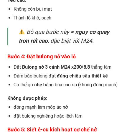
Yêu cầu:
Không còn bụi mạt
Thành lỗ khô, sạch
Bỏ qua bước này =
nguy cơ quay
trơn rất cao
, đặc biệt với M24.
Bước 4: Đặt bulong nở vào lỗ
Đặt
Bulong nở 3 cánh M24 x200/8.8
thẳng tâm
Đảm bảo bulong đạt
đúng chiều sâu thiết kế
Có thể gõ
nhẹ
bằng búa cao su (không đóng mạnh)
Không được phép:
đóng mạnh làm móp áo nở
đặt bulong nghiêng hoặc lệch tâm
Bước 5: Siết ê-cu kích hoạt cơ chế nở