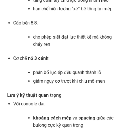
tăng cánh tay chịu lực trong nhóm neo
hạn chế hiện tượng “xé” bê tông tại mép
Cấp bền 8.8:
cho phép siết đạt lực thiết kế mà không
chảy ren
Cơ chế
nở 3 cánh
:
phân bố lực ép đều quanh thành lỗ
giảm nguy cơ trượt khi chịu mô-men
Lưu ý kỹ thuật quan trọng
Với console dài:
khoảng cách mép
và
spacing
giữa các
bulong cực kỳ quan trọng