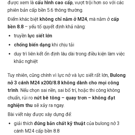
được xem là
cấu hình cao cấp
, vượt trội hơn so với các
phiên bản cấp bền 5.6 thông thường.
Điểm khác biệt
không chỉ nằm ở M24
, mà nằm ở
cấp
bền 8.8
– yếu tố quyết định khả năng:
truyền
lực siết lớn
chống biến dạng
khi chịu tải
duy trì liên kết ổn định lâu dài trong điều kiện làm việc
khắc nghiệt
Tuy nhiên, cũng chính vì lực nở và lực siết rất lớn,
Bulong
nở 3 cánh M24 x200/8.8
không dành cho mọi công
trình
. Nếu chọn sai nền, sai bố trí, hoặc thi công không
chuẩn, rủi ro
nứt bê tông – quay trơn – không đạt
nghiệm thu
sẽ xảy ra ngay.
Bài viết này được xây dựng để:
giải thích
đúng bản chất kỹ thuật
của bulong nở 3
cánh M24 cấp bền 8.8