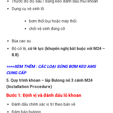
Thước đo độ sâu / băng keo đánh dấu mũi khoan
Dụng cụ vệ sinh lỗ:
bơm thổi bụi hoặc máy thổi
chổi vệ sinh đúng cỡ
Búa cao su
Bộ cờ lê,
cờ lê lực (khuyến nghị bắt buộc với M24 –
8.8)
>>>>XEM THÊM : CÁC LOẠI SÚNG BƠM KEO AMS
CUNG CẤP
5. Quy trình khoan – lắp Bulong nở 3 cánh M24
(Installation Procedure)
Bước 1: Định vị và đánh dấu lỗ khoan
Đánh dấu chính xác vị trí theo bản vẽ
Đảm bảo bulong: