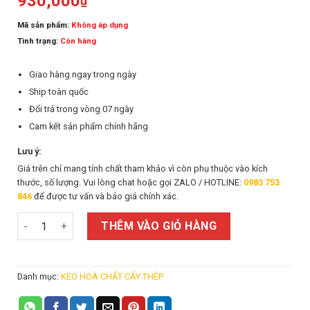
930,000
₫
Mã sản phẩm:
Không áp dụng
Tình trạng:
Còn hàng
Giao hàng ngay trong ngày
Ship toàn quốc
Đổi trả trong vòng 07 ngày
Cam kết sản phẩm chính hãng
Lưu ý:
Giá trên chỉ mang tính chất tham khảo vì còn phụ thuộc vào kích
thước, số lượng. Vui lòng chat hoặc gọi ZALO / HOTLINE:
0983 753
846
để được tư vấn và báo giá chính xác.
Keo cấy thép Hilti RE 500 V4 số lượng
THÊM VÀO GIỎ HÀNG
Danh mục:
KEO HOÁ CHẤT CẤY THÉP